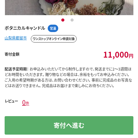
1
2
ボタニカルキャンドル
常温
山梨県都留市
ワンストップオンライン申請対象
11,000
寄付金額
円
配送予定時期：
お申込みいただいてから制作しますので、発送までに2～3週間ほ
どお時間をいただきます。 贈り物などの場合は、余裕をもってお申込みください。
ご入用の希望時期がある方は、お問い合わせください。 事前に完成品のお写真な
どはお送りできません。 完成品はお届けまで楽しみにお待ちください。
0
レビュー
件
寄付へ進む