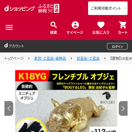
ご利用可能ポイント
検索
マイページ
お気に入り
カート
アカウント
ログイン
トップページ
家具・工芸品・装飾品
民芸品・工芸品
【置物】18金(