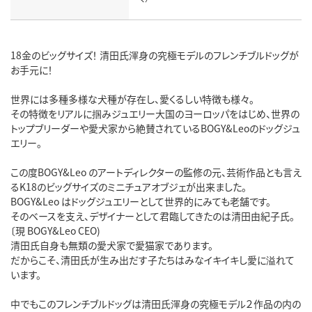
18金のビッグサイズ！ 清田氏渾身の究極モデルのフレンチブルドッグが
お手元に！
世界には多種多様な犬種が存在し、愛くるしい特徴も様々。
その特徴をリアルに掴みジュエリー大国のヨーロッパをはじめ、世界の
トップブリーダーや愛犬家から絶賛されているBOGY&Leoのドッグジュ
エリー。
この度BOGY&Leo のアートディレクターの監修の元、芸術作品とも言え
るK18のビッグサイズのミニチュアオブジェが出来ました。
BOGY&Leo はドッグジュエリーとして世界的にみても老舗です。
そのベースを支え、デザイナーとして君臨してきたのは清田由紀子氏。
〔現 BOGY&Leo CEO)
清田氏自身も無類の愛犬家で愛猫家であります。
だからこそ、清田氏が生み出だす子たちはみなイキイキし愛に溢れて
います。
中でもこのフレンチブルドッグは清田氏渾身の究極モデル２作品の内の