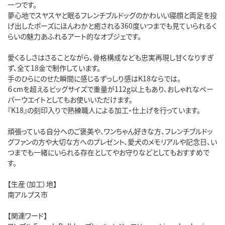
一つです。
夢心地でスヤスヤと眠るフレンチブルドッグのかわいい寝顔と両足を投
げ出したポーズにほんわかと癒される360度いつまでも見ていられるく
らいの魅力あふれるアート的なオブジェです。
愛くるしさはさることながら、骨格構成なども忠実再現し甘くなりすぎ
ず、全て18金で制作しています。
手のひらにのせた瞬間に感じるずっしり感はK18ならでは。
６cmを超えるビッグサイズで重量が112g以上もあり、おしゃれなペー
パーウエイトとしてもお使いいただけます。
『K18』の刻印入りで熟練職人による加工・仕上げを行っています。
頑張っている自分へのご褒美や、ワンちゃん好きな方、フレンチブルドッ
グファンの方や大切な方へのプレゼント、愛犬のメモリアルや記念日、い
つまでも一緒にいられる存在としてやお守りなどとしてもおすすめで
す。
【生産（加工）地】
南アルプス市
【関連ワード】