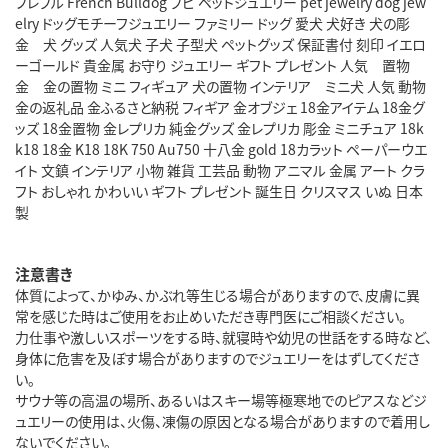
フレブル French Bulldog ブヒ ペットジュエリー pet jewelry dog jew
elry ドッグモチーフジュエリー ファミリー ドッグ 愛犬 犬好き 犬の彫
金 犬 グッズ 人気犬 子犬 子型犬 ペットグッズ 保証書付 刻印 イエロ
ーゴールド 貴金属 お守り ジュエリー ギフト プレゼント 人気 置物
金 金の置物 ミニ フィギュア 犬の置物 インテリア ミニ犬 人気 動物
金の返礼品 金ふるさと納税 フィギア 金オブジェ 18金アイテム 18金グ
ッズ 18金置物 金レプリカ 純金グッズ 金レプリカ 彫金 ミニチュア 18k
k18 18金 K18 18K 750 Au750 十八金 gold 18カラット ペーパーウエ
イト 文鎮 インテリア 小物 雑貨 工芸品 動物 アニマル 金属 アート クラ
フト おしゃれ かわいい ギフト プレゼント 誕生日 クリスマス いぬ 日本
製
注意書き
体質によって、かゆみ、かぶれ等生じる場合がありますので、皮膚に異
常を感じた時はご使用をお止めいただき専門医にご相談ください。
力仕事や激しいスポーツをする時、就寝時や幼児の世話をする時など、
身体に危害を及ぼす場合がありますのでジュエリーをはずしてくださ
い。
サウナ等の高温の場所、あるいはスキー場等極寒地でのピアスなどジ
ュエリーの使用は、火傷、凍傷の原因となる場合がありますので着用し
ないでください。