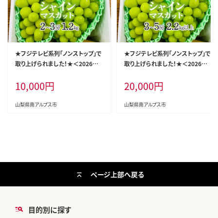
★フジテレビ系列「ノンストップ」で
★フジテレビ系列「ノンストップ」で
取り上げられました！★＜2026年
取り上げられました！★＜2026年
発送先行予約＞南アルプス市産シ
発送先行予約＞南アルプス市産シ
10,000
円
20,000
円
ャインマスカット1.2kg以上（2～3
ャインマスカット2.2kg以上（3～5
房） クール便発送 ALPAG007
房） クール便発送 ALPAG011
山梨県南アルプス市
山梨県南アルプス市
ページ上部へ戻る
目的別に探す