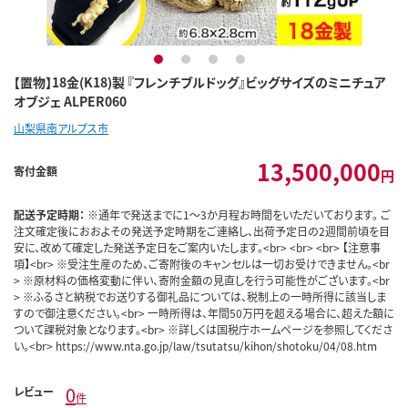
1
2
3
4
【置物】18金(K18)製 『フレンチブルドッグ』ビッグサイズのミニチュア
オブジェ ALPER060
山梨県南アルプス市
13,500,000
寄付金額
円
配送予定時期：
※通年で発送までに1～3か月程お時間をいただいております。 ご
注文確定後におおよその発送予定時期をご連絡し、出荷予定日の2週間前頃を目
安に、改めて確定した発送予定日をご案内いたします。<br> <br> <br> 【注意事
項】<br> ※受注生産のため、ご寄附後のキャンセルは一切お受けできません。<br
> ※原材料の価格変動に伴い、寄附金額の見直しを行う可能性がございます。<br
> ※ふるさと納税でお送りする御礼品については、税制上の一時所得に該当しま
すので御注意ください。<br> 一時所得は、年間50万円を超える場合に、超えた額に
ついて課税対象となります。<br> ※詳しくは国税庁ホームページを参照してくださ
い。<br> https://www.nta.go.jp/law/tsutatsu/kihon/shotoku/04/08.htm
0
レビュー
件