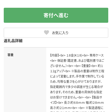
寄付へ進む
お気に入り
返礼品詳細
容量
【内容】<br> １８金(K１８)<br> 専用ケース
<br> 保証書（鑑定書、および鑑別書ではご
ざいません。）<br> <br> 【重量】<br> 約１
１２gアップ<br> ※製品の重量は制作工程
によって変動します。手作業で制作している
ため、均等な重さを心がけておりますが、
指定範囲内で多少の誤差が生じる場合が
あります。そのため、重量の具体的な指定
はお受けできません。<br> <br> 【製品サ
イズ】<br> 長さ:約６８ｍｍ 幅:約２８ｍｍ
高さ:約２１ｍｍ<br> <br> ※製造過程に