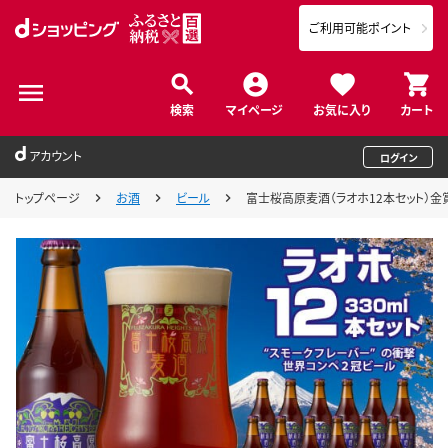
ご利用可能ポイント
検索
マイページ
お気に入り
カート
アカウント
ログイン
トップページ
お酒
ビール
富士桜高原麦酒（ラオホ12本セット）金賞