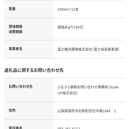
容量
330ml×12本
賞味期限
瓶詰めより180日
消費期限
事業者名
富士観光開発株式会社（富士桜高原麦酒）
返礼品に関するお問い合わせ先
お問い合わせ先
ふるさと納税お問い合わせ事務局（Scale-
UP株式会社）
住所
山梨県笛吹市石和町四日市場1846‐1
電話番号
055-261-6112