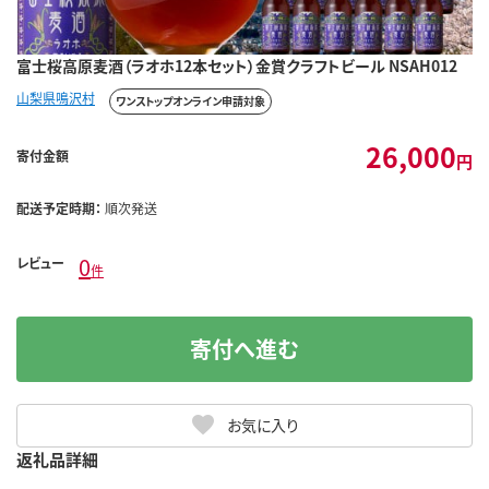
富士桜高原麦酒（ラオホ12本セット）金賞クラフトビール NSAH012
山梨県鳴沢村
ワンストップオンライン申請対象
26,000
寄付金額
円
配送予定時期：
順次発送
0
レビュー
件
寄付へ進む
お気に入り
返礼品詳細