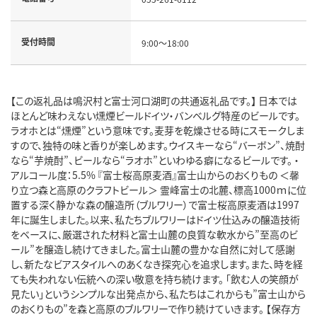
受付時間
9:00～18:00
【この返礼品は鳴沢村と富士河口湖町の共通返礼品です。】 日本では
ほとんど味わえない燻煙ビールドイツ・バンベルグ特産のビールです。
ラオホとは“燻煙”という意味です。麦芽を乾燥させる時にスモークしま
すので、独特の味と香りが楽しめます。ウイスキーなら“バーボン”、焼酎
なら“芋焼酎”、ビールなら“ラオホ”といわゆる癖になるビールです。 ・
アルコール度：5.5% 『富士桜高原麦酒』富士山からのおくりもの ＜馨
り立つ森と高原のクラフトビール＞ 霊峰富士の北麓、標高1000ｍに位
置する深く静かな森の醸造所（ブルワリー）で富士桜高原麦酒は1997
年に誕生しました。以来、私たちブルワリーはドイツ仕込みの醸造技術
をベースに、厳選された材料と富士山麓の良質な軟水から”至高のビ
ール”を醸造し続けてきました。富士山麓の豊かな自然に対して感謝
し、新たなビアスタイルへのあくなき探究心を追求します。また、時を経
ても失われない伝統への深い敬意を持ち続けます。 「飲む人の笑顔が
見たい」というシンプルな出発点から、私たちはこれからも”富士山から
のおくりもの”を森と高原のブルワリーで作り続けていきます。 【保存方