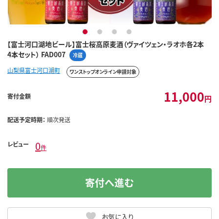
1
2
3
4
【富士河口湖地ビール】富士桜高原麦酒（ヴァイツェン・ラオホ各2本
4本セット） FAD007
冷蔵
山梨県富士河口湖町
ワンストップオンライン申請対象
11,000
寄付金額
円
配送予定時期：
順次発送
0
レビュー
件
寄付へ進む
お気に入り