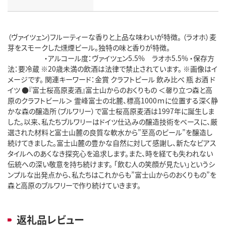
（ヴァイツェン)フルーティーな香りと上品な味わいが特徴。 （ラオホ）麦
芽をスモークした燻煙ビール。独特の味と香りが特徴。
・アルコール度：ヴァイツェン5.5% ラオホ5.5% ・保存方
法：要冷蔵 ※20歳未満の飲酒は法律で禁止されています。 ※画像はイ
メージです。 関連キーワード：金賞 クラフトビール 飲み比べ 瓶 お酒 ド
イツ ●『富士桜高原麦酒』富士山からのおくりもの ＜馨り立つ森と高
原のクラフトビール＞ 霊峰富士の北麓、標高1000ｍに位置する深く静
かな森の醸造所（ブルワリー）で富士桜高原麦酒は1997年に誕生しま
した。以来、私たちブルワリーはドイツ仕込みの醸造技術をベースに、厳
選された材料と富士山麓の良質な軟水から”至高のビール”を醸造し
続けてきました。富士山麓の豊かな自然に対して感謝し、新たなビアス
タイルへのあくなき探究心を追求します。また、時を経ても失われない
伝統への深い敬意を持ち続けます。 「飲む人の笑顔が見たい」というシ
ンプルな出発点から、私たちはこれからも”富士山からのおくりもの”を
森と高原のブルワリーで作り続けていきます。
返礼品レビュー