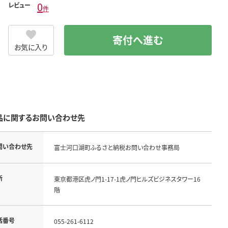
0
レビュー
件
寄付へ進む
お気に入り
品に関するお問い合わせ先
問い合わせ先
富士河口湖町ふるさと納税お問い合わせ事務局
所
東京都港区虎ノ門1-17-1虎ノ門ヒルズビジネスタワー16
階
話番号
055-261-6112