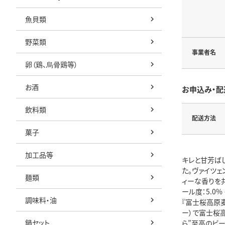
魚貝類
野菜類
事業者名
卵（鶏、烏骨鶏等）
お酒
お申込み・配
飲料類
配送方法
菓子
加工品等
キレと甘芳ば
た。ヴァイツ
麺類
ィーな香りを
ール度：5.0
調味料・油
『富士桜高原
ー）で富士桜
鍋セット
ら”至高のビ