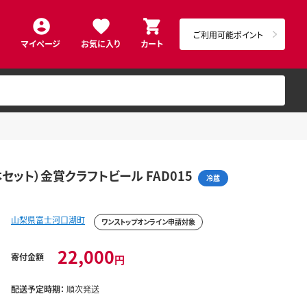
ご利用可能ポイント
マイページ
お気に入り
カート
ット）金賞クラフトビール FAD015
冷蔵
山梨県富士河口湖町
ワンストップオンライン申請対象
22,000
寄付金額
円
配送予定時期：
順次発送