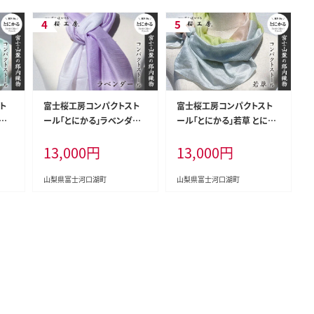
ト
富士桜工房コンパクトスト
富士桜工房コンパクトスト
とに
ール「とにかる」ラベンダー
ール「とにかる」若草 とにか
A40
とにかく軽い！（スカーフ） FA
く軽い！（スカーフ） FAA400
13,000
円
13,000
円
A4004
5
山梨県富士河口湖町
山梨県富士河口湖町