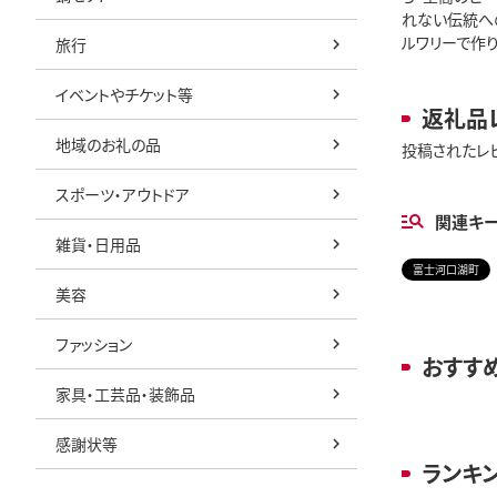
れない伝統へ
ルワリーで作
旅行
イベントやチケット等
返礼品
地域のお礼の品
投稿されたレ
スポーツ・アウトドア
関連キ
雑貨・日用品
富士河口湖町
美容
ファッション
おすす
家具・工芸品・装飾品
感謝状等
ランキ