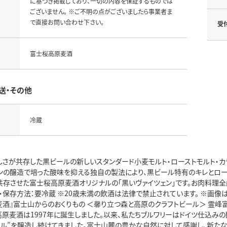
に基づき掲載しており、一切の内容を保証するものでは
ございません。 ※ご不明の点がございましたら事業者ま
で直接お問い合わせ下さい。
受
富士桜高原麦酒
送・その他
冷蔵
しさが共存した黒ビールの新しいスタンダード小麦モルト・ローストモルト・カ
ェンの醸造で培った酸味を抑える独自の製法により、黒ビール特有のキレとロー
共存させた富士桜高原麦酒オリジナルの「黒いヴァイツェン」です。お肉料理全
% ・保存方法：要冷蔵 ※20歳未満の飲酒は法律で禁止されています。 ※画像は
麦酒』富士山からのおくりもの ＜馨り立つ森と高原のクラフトビール＞ 霊峰
高原麦酒は1997年に誕生しました。以来、私たちブルワリーはドイツ仕込
ール”を醸造し続けてきました。富士山麓の豊かな自然に対して感謝し、新た