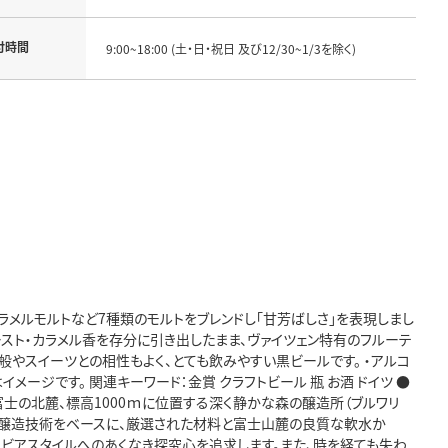
付時間
9:00~18:00 (土・日・祝日 及び12/30~1/3を除く)
ラメルモルトなど7種類のモルトをブレンドし「甘芳ばしさ」を表現しまし
スト・カラメル香を存分に引き出したまま、ヴァイツェン特有のフルーテ
般やスイーツとの相性もよく、とても飲みやすい黒ビールです。 ・アルコ
イメージです。 関連キーワード：金賞 クラフトビール 瓶 お酒 ドイツ ●
富士の北麓、標高1000ｍに位置する深く静かな森の醸造所（ブルワリ
みの醸造技術をベースに、厳選された材料と富士山麓の良質な軟水か
なビアスタイルへのあくなき探究心を追求します。また、時を経ても失わ