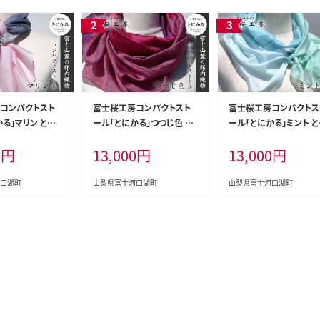
コンパクトスト
富士桜工房コンパクトスト
富士桜工房コンパクトス
る」マリン とに
ール「とにかる」つつじ色 と
ール「とにかる」ミント 
スカーフ） FAA40
にかく軽い！（スカーフ） FAA
かく軽い！（スカーフ） FA
0
円
13,000
円
13,000
円
4001
03
口湖町
山梨県富士河口湖町
山梨県富士河口湖町