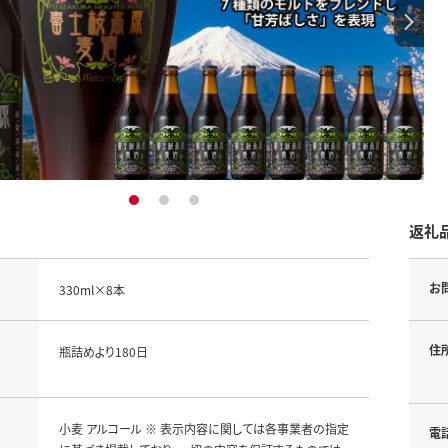
1
2
3
返礼
お
330ml×8本
住
瓶詰めより180日
小麦 アルコール ※ 表示内容に関しては各事業者の指定
電