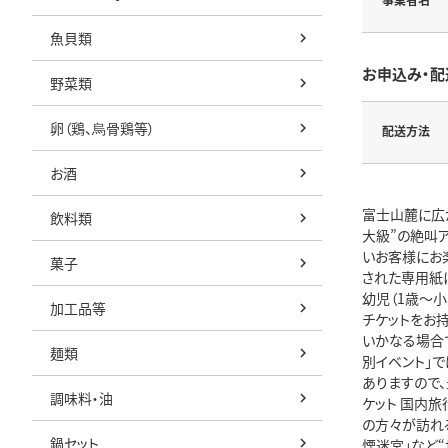
魚貝類
お申込み・配
野菜類
卵（鶏、烏骨鶏等）
配送方法
お酒
富士山麓に広が
飲料類
大級”の絶叫ア
いお客様にお楽
菓子
された専用紙に
幼児（1歳～
加工品等
チケットをお持
いかなる場合で
麺類
別イベント」
ありますので、
調味料・油
ケット 国内旅
の方々が訪れる
鍋セット
慄迷宮」など