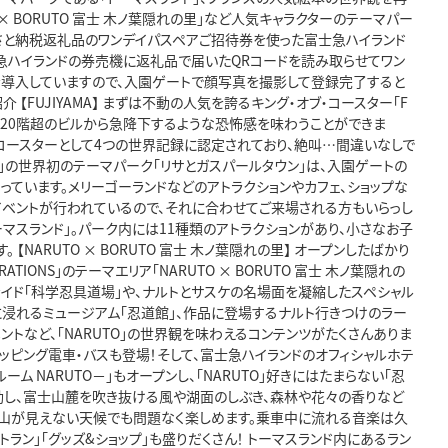
 × BORUTO 富士 木ノ葉隠れの里」など人気キャラクターのテーマパー
さと納税返礼品のワンデイパスペアご招待券を使った富士急ハイランド
士急ハイランドの券売機に返礼品で届いたQRコードを読み取らせてワン
を導入していますので、入園ゲートで顔写真を撮影して登録完了すると
【FUJIYAMA】 まずは不動の人気を誇るキング・オブ・コースター「F
もあり、20階超のビルから急降下するような恐怖感を味わうことができま
大型コースターとして4つの世界記録に認定されており、絶叫…間違いなしで
ル」の世界初のテーマパーク「リサとガスパールタウン」は、入園ゲートの
ています。メリーゴーランドなどのアトラクションやカフェ、ショップな
イベントが行われているので、それに合わせてご来場される方もいらっし
ーマスランド」。パーク内には11種類のアトラクションがあり、小さなお子
NARUTO × BORUTO 富士 木ノ葉隠れの里】 オープンしたばかり
RATIONS」のテーマエリア「NARUTO × BORUTO 富士 木ノ葉隠れの
ライド「科学忍具道場」や、ナルトとサスケの名場面を凝縮したスペシャル
」に浸れるミュージアム「忍道館」、作品に登場するナルト行きつけのラー
トなど、「NARUTO」の世界観を味わえるコンテンツがたくさんありま
S」とラッピング電車・バスも登場！そして、富士急ハイランドのオフィシャルホテ
ム NARUTO－」もオープンし、「NARUTO」好きにはたまらない「忍
連動し、富士山麓を吹き抜ける風や湖面のしぶき、森林や花々の香りなど
士山が見えない天候でも問題なく楽しめます。乗車中に流れる音楽は久
ストラン」「グッズ&ショップ」も盛りだくさん！ トーマスランド内にあるラン