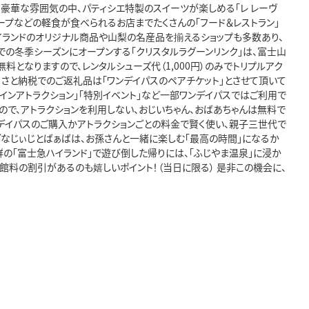
な豪華な雰囲気の中、パティシエ特製のスイーツが楽しめる「レ レーヴ
レープなどの軽食が食べられるお店までたくさんの「フード＆レストラン」
ハイランドのオリジナル商品や山梨の名産品を揃えるショップも多数あり、
までの冬季シーズンにオープンする「クリスタルラグーンリンク」は、富士山
となりますので、レンタルシューズ代（1,000円）のみでトリプルアク
ふるさと納税でのご返礼品は「ワンデイパスのペアチケット」とさせて頂いて
コインアトラクション」「特別イベント」など一部ワンデイパスではご利用で
すので、アトラクションを利用しない、おじいちゃん、おばあちゃんは無料で
ンデイパスのご購入かアトラクションごとの料金で賢く使い、親子三世代で
ブなじぃじとばぁばは、お孫さんと一緒に楽しむ「最高の時間」になるか
群の「富士急ハイランド」で遊び倒した帰りには、「ふじやま温泉」に浸か
館料の割引があるのも嬉しいポイント！（当日に限る） 是非この機会に、