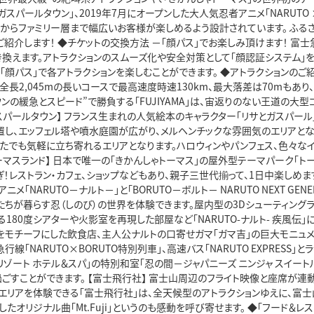
ガスパールタウン」、2019年7月にオープンした大人気忍者アニメ「NARUTO
者からファミリー層まで幅広いお客様が楽しめるよう設計されています。 ふる
ご紹介します！ ◆チケットの交換方法 －「顔パス」でお楽しみ頂けます！ 富
き換えます。アトラクションのスムーズ化や安全対策として「顔認証システム」
「顔パス」で各アトラクションを楽しむことができます。 ◆アトラクションのご紹介 
」は、全長2,045mの長いコースで最高速度時速130km、最大落差は70m
ウンの緩急とスピード”で勝負する「FUJIYAMA」は、宙返りのない王道の
ガスパールタウン】 フランス生まれの人気絵本のキャラクター「リサとガスパー
置し、エッフェル塔や噴水庭園が広がり、メルヘンチックな雰囲気のエリアとなっ
なたでも気軽に立ち寄れるエリアとなります。ハロウィンやパンフェス、色々な
トーマスランド】 日本で唯一の「きかんしゃトーマス」の屋外型テーマパーク「ト
！レストラン・カフェ、ショップなどもあり、親子三世代揃って、1日中楽しめます。 【
メ「NARUTO－ナルト－」と「BORUTO－ボルト－ NARUTO NEXT GENE
トたちが暮らす忍（しのび）の世界を体験できます。屋内型の3Dシューティング
180度シアターや火影室を再現した部屋など「NARUTO-ナルト- 疾風伝
をモチーフにした飲食店、主人公ナルトの口寄せガマ「ガマ吉」の巨大モニュメン
急行線「NARUTO×BORUTO特別列車」、高速バス「NARUTO EXPRES
リゾート ホテル＆スパ」の特別和室「忍の間－ジャパニーズ ニンジャ スイートルー
過ごすことができます。 【富士飛行社】 富士山周辺のフライト映像と座席が
エリアを体験できる「富士飛行社」は、全天候型のアトラクションゆえに、富
たオリジナル曲「Mt.Fuji」というのも感動を呼び寄せます。 ◆「フード＆レ