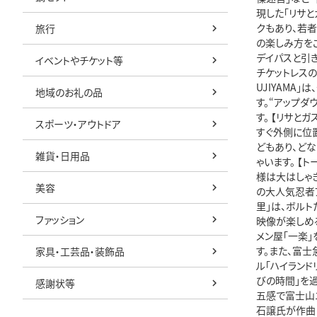
現した「リサと
クもあり、若
旅行
の楽しみ方を
デイパスと引
イベントやチケット等
チケットレスの
UJIYAMA
地域のお礼の品
す。“アップダ
す。 【リサと
スポーツ・アウトドア
すぐ外側に位
どもあり、ど
雑貨・日用品
ゃいます。 【
様は大はしゃぎ
美容
の大人気忍者アニ
里」は、ボル
ファッション
映像が楽しめる
メン屋「一楽」
す。また、富士
家具・工芸品・装飾品
ル「ハイランド
びの時間」を
感謝状等
五感で富士山
石譲氏が作曲し