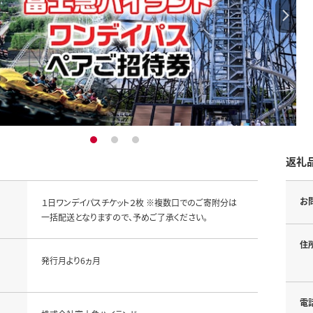
1
2
3
返礼
お
１日ワンデイパスチケット２枚 ※複数口でのご寄附分は
一括配送となりますので、予めご了承ください。
住
発行月より6ヵ月
電