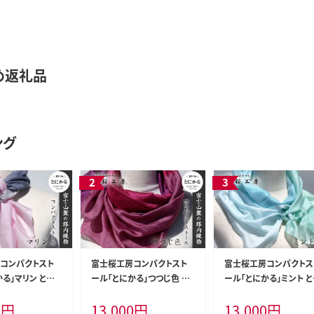
め返礼品
ング
コンパクトスト
富士桜工房コンパクトスト
富士桜工房コンパクトス
る」マリン とに
ール「とにかる」つつじ色 と
ール「とにかる」ミント 
スカーフ） FAA40
にかく軽い！（スカーフ） FAA
かく軽い！（スカーフ） FA
0
円
13,000
円
13,000
円
4001
03