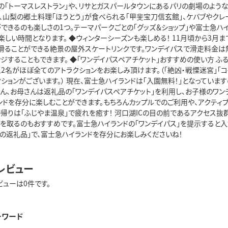
気の「トーマスレストラン」や、リサとガスパールタウンにあるパリの劇場のよう
」、山梨の郷土料理「ほうとう」が食べられる「甲斐宝刀信玄館」、ケバブやク
ができるのも楽しさの1つ。テーマパークごとの「グッズ＆ショップ」や富士急
しい時間となります。 ◆ウィンターシーズンも楽しめる！ 11月頃から3月
ることができる絶景の屋外スケートリンクです。ワンデイパスで滑走料金は無料
ジすることもできます。 ◆「ワンデイパスペアチケット」おすすめの使い方 
2名がほぼ全てのアトラクションをお楽しみ頂けます。（「絶凶・戦慄迷宮」「
ションがございます。） 現在、富士急ハイランドは「入園無料！」となっていま
さん、お母さんは返礼品の「ワンデイパスペアチケット」を利用し、お子様のワ
ンドを存分に楽しむことができます。もちろんカップルでのご利用や、アクティ
◆帰りは「ふじやま温泉」で疲れを癒す！ 河口湖ICの目の前であるアクセス抜
れを取るのもおすすめです。富士急ハイランドの「ワンデイパス」を提示すると入
税の返礼品」で、富士急ハイランドを存分にお楽しみくださいね！
レビュー
ビューは0件です。
ーワード