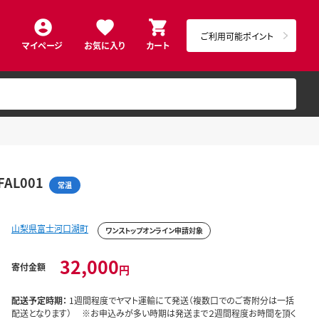
ご利用可能ポイント
マイページ
お気に入り
カート
AL001
常温
山梨県富士河口湖町
ワンストップオンライン申請対象
32,000
寄付金額
円
配送予定時期：
1週間程度でヤマト運輸にて発送（複数口でのご寄附分は一括
配送となります） ※お申込みが多い時期は発送まで２週間程度お時間を頂く