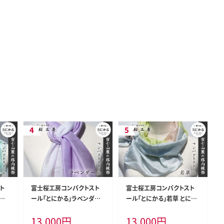
ト
富士桜工房コンパクトスト
富士桜工房コンパクトスト
とに
ール「とにかる」ラベンダー
ール「とにかる」若草 とにか
A40
とにかく軽い！（スカーフ） FA
く軽い！（スカーフ） FAA400
13,000
円
13,000
円
A4004
5