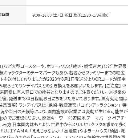
付時間
9:00~18:00 (土・日・祝日 及び12/30~1/3を除く)
車」など大型コースターや、ホラーハウス「絶凶・戦慄迷宮」など“世界最
ど人気キャラクターのテーマパークもあり、若者からファミリーまでの幅広
チケットを送付しておりましたが2023年8月1日発送分よりQRコードが印字
取らせてワンデイパスとの引き換えをお願いいたします。 【ご注意】 ※
従来同様に有人窓口での換券となりますのでご注意ください。 ※従来の
寄附入金後、発送まで30日程度お日にちをいただいております。 ※有効期間は
事項】 ワンデイパスは「絶凶・戦慄迷宮」「コインアトラクション」「特
大状況や当日の天候等により、園内施設の営業には変動が生じる可能性が
q.jp/）でご確認ください。 関連キーワード：遊園地 テーマパーク ペアチ
の楽しみ方 日本国内はもとより、世界中からスリルとワクワクを求めて多く
ＦＵＪＩＹＡＭＡ」「ええじゃないか」「高飛車」やホラーハウス「絶凶・戦
ーマパークである「トーマスランド」、フランスの人気絵本の世界観を再