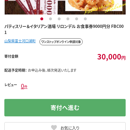
1
2
3
4
5
6
パティスリー＆イタリアン酒場 リロンデル お食事券9000円分 FBC00
1
山梨県富士河口湖町
ワンストップオンライン申請対象
30,000
寄付金額
円
配送予定時期：
お申込み後、順次発送いたします
0
レビュー
件
寄付へ進む
お気に入り