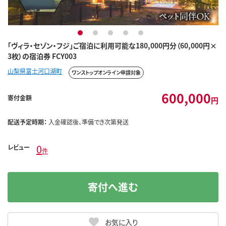
1
2
3
4
5
「ヴィラ・セゾン・フジ」ご宿泊に利用可能な180,000円分（60,000円×
3枚）の宿泊券 FCY003
山梨県富士河口湖町
ワンストップオンライン申請対象
600,000
寄付金額
円
配送予定時期：
入金確認後、準備でき次第発送
0
レビュー
件
寄付へ進む
お気に入り