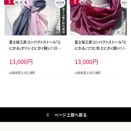
富士桜工房コンパクトストール「と
富士桜工房コンパクトストール「と
にかる」マリン とにかく軽い！（スカ
にかる」つつじ色 とにかく軽い！（ス
ーフ） FAA4002
カーフ） FAA4001
13,000
円
13,000
円
山梨県富士河口湖町
山梨県富士河口湖町
ページ上部へ戻る