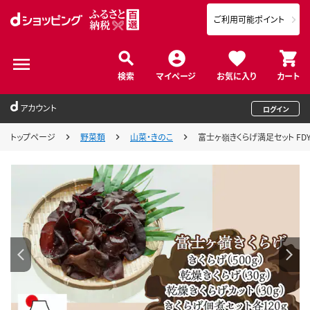
ご利用可能ポイント
検索
マイページ
お気に入り
カート
アカウント
ログイン
トップページ
野菜類
山菜・きのこ
富士ヶ嶺きくらげ満足セット FDY