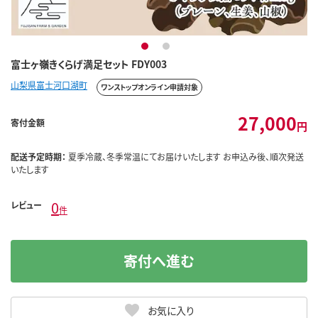
1
2
富士ヶ嶺きくらげ満足セット FDY003
山梨県富士河口湖町
ワンストップオンライン申請対象
27,000
寄付金額
円
配送予定時期：
夏季冷蔵、冬季常温にてお届けいたします お申込み後、順次発送
いたします
0
レビュー
件
寄付へ進む
お気に入り