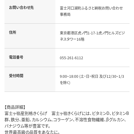
お問い合わせ先
富士河口湖町ふるさと納税お問い合わせ
事務局
住所
東京都港区虎ノ門1-17-1虎ノ門ヒルズビジ
ネスタワー16階
電話番号
055-261-6112
受付時間
9:00~18:00 (土・日・祝日 及び12/30~1/3
を除く)
【商品詳細】
富士ヶ嶺産別格きくらげ 富士ヶ嶺きくらげには、ビタミンD、ビタミンB
群、鉄分、亜鉛、カルシウム、コラーゲン、不溶性食物繊維、βグルカン、
バナジウム等が豊富です。
世界最高級の品質をあなたに。