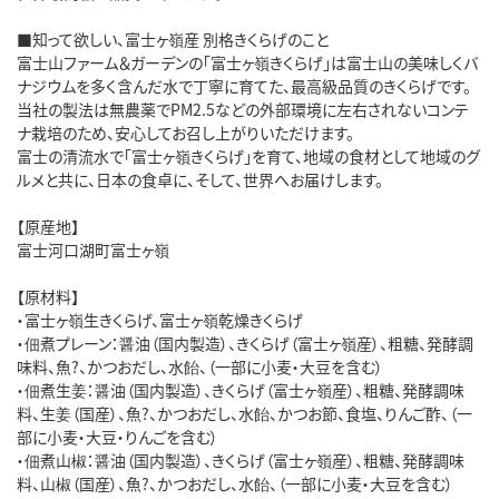
■知って欲しい、富士ヶ嶺産 別格きくらげのこと
富士山ファーム＆ガーデンの「富士ヶ嶺きくらげ」は富士山の美味しくバ
ナジウムを多く含んだ水で丁寧に育てた、最高級品質のきくらげです。
当社の製法は無農薬でPM2.5などの外部環境に左右されないコンテ
ナ栽培のため、安心してお召し上がりいただけます。
富士の清流水で「富士ヶ嶺きくらげ」を育て、地域の食材として地域のグ
ルメと共に、日本の食卓に、そして、世界へお届けします。
【原産地】
富士河口湖町富士ヶ嶺
【原材料】
・富士ヶ嶺生きくらげ、富士ヶ嶺乾燥きくらげ
・佃煮プレーン：醤油（国内製造）、きくらげ（富士ヶ嶺産）、粗糖、発酵調
味料、魚?、かつおだし、水飴、（一部に小麦・大豆を含む）
・佃煮生姜：醤油（国内製造）、きくらげ（富士ヶ嶺産）、粗糖、発酵調味
料、生姜（国産）、魚?、かつおだし、水飴、かつお節、食塩、りんご酢、（一
部に小麦・大豆・りんごを含む）
・佃煮山椒：醤油（国内製造）、きくらげ（富士ヶ嶺産）、粗糖、発酵調味
料、山椒（国産）、魚?、かつおだし、水飴、（一部に小麦・大豆を含む）