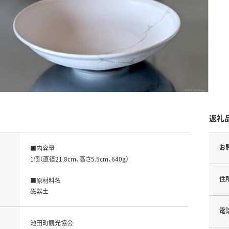
返礼
お
■内容量

1個（直径21.8cm、高さ5.5cm、640g）

住
■原材料名

磁器土
電
池田町観光協会