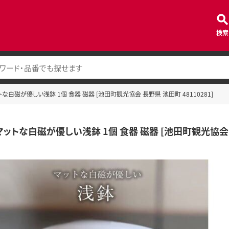
検索
な白磁が優しい浅鉢 1個 食器 磁器 [池田町観光協会 長野県 池田町 48110281]
ットな白磁が優しい浅鉢 1個 食器 磁器 [池田町観光協会 長