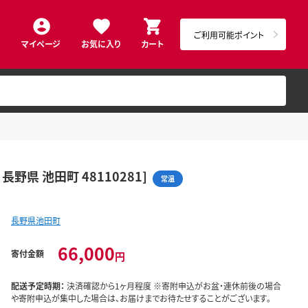
ご利用可能ポイント
マイページ
お気に入り
カート
野県 池田町 48110281]
常温
長野県池田町
66,000
寄付金額
円
配送予定時期：
決済確認から1ヶ月程度 ※寄附申込がお盆・連休前後の場合
や寄附申込が集中した場合は、お届けまでお待たせすることがございます。