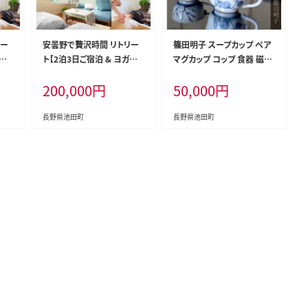
リー
安曇野で贅沢時間 リトリー
篠田明子 スープカップ ペア
ガフリ
ト【2泊3日ご宿泊 & ヨガフリ
マグカップ コップ 食器 磁器
ト】1
ーチケット & SPAチケット】2
[池田町観光協会 長野県 池
200,000
円
50,000
円
[CA
名様ご利用 1日1組限定 [CA
田町 48110277]
田町
NOA YOGA 長野県 池田町
48110273]
長野県池田町
長野県池田町