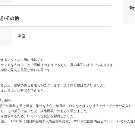
受
送・その他
常温
えるマットな白磁の浅鉢です。

サントを入れることで雪解けのようでもあり、夏の水辺のようでもあります。

感性で見える風景が変わる器です。

るため、絵柄の異なる場合がございます。全く同じ物はございません。

２か月ほどお時間を頂きます。

の紹介

藤悠三の陶技を受け継ぎ、染付を中心に紬裏紅、白磁など様々な技法で仕上げた壺や花入れ、
り、その弟子であった父・故篠田義一のもとで学びました。

を追求するため、いろいろな技法を習得しました。

選し、1987年に朝日陶芸展新人陶芸賞を受賞、1993年に国際陶芸ビエンナーレでも入選