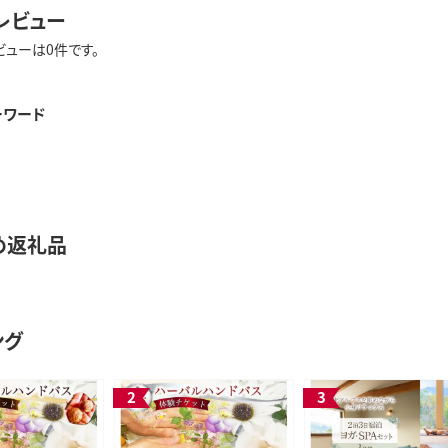
レビュー
ビューは0件です。
ーワード
め返礼品
ング