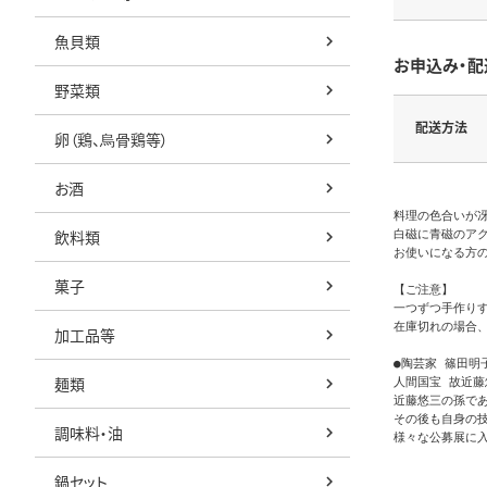
魚貝類
お申込み・配
野菜類
配送方法
卵（鶏、烏骨鶏等）
お酒
料理の色合いが冴
飲料類
白磁に青磁のアク
お使いになる方の
菓子
【ご注意】

一つずつ手作りす
在庫切れの場合、
加工品等
●陶芸家 篠田明子
麺類
人間国宝 故近
近藤悠三の孫であ
その後も自身の技
調味料・油
様々な公募展に入
鍋セット