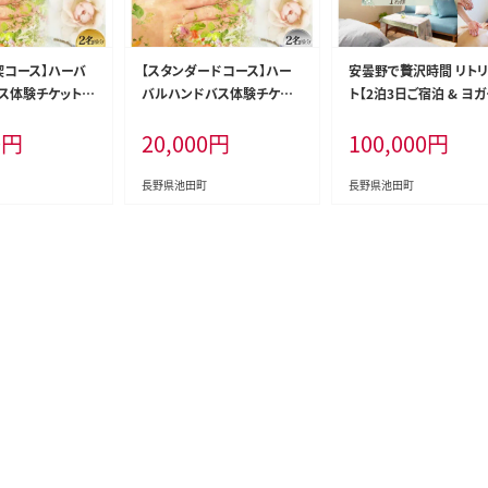
喫コース】ハーバ
【スタンダードコース】ハー
安曇野で贅沢時間 リト
ス体験チケット（2
バルハンドバス体験チケット
ト【2泊3日ご宿泊 & ヨ
[ハーバルヘルスケ
（2名様分） [ハーバルヘルス
ーチケット & SPAチケッ
0
円
20,000
円
100,000
円
ーの会 みちくさ
ケアトレーナーの会 みちくさ
名様ご利用 1日1組限定 
 48110079]
長野県 池田町 48110080]
NOA YOGA 長野県 池
48110274]
長野県池田町
長野県池田町