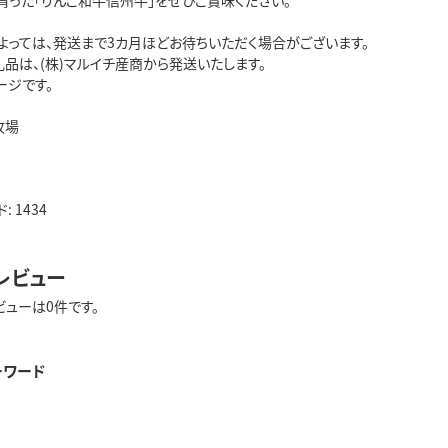
育った「りんご和牛信州牛」をぜひご賞味ください。
よっては、発送まで3カ月ほどお待ちいただく場合がございます。
品は、(株)マルイチ産商から発送いたします。
ージです。
牧場
 1434
レビュー
ビューは0件です。
ーワード