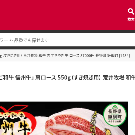
検索
（すき焼き用） 荒井牧場 和牛 肉 すきやき 牛 ロース 37000円 長野県 飯綱町 [1434]
ご和牛 信州牛」 肩ロース 550g（すき焼き用） 荒井牧場 和牛 