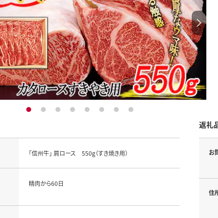
1
2
3
4
5
6
7
8
返礼
お
「信州牛」 肩ロース 550g（すき焼き用）
精肉から60日
住