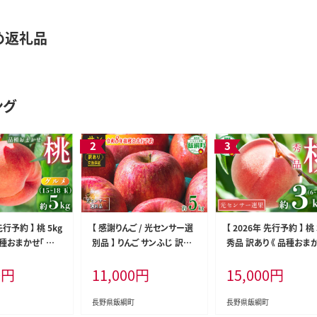
め返礼品
ング
先行予約 】 桃 5kg
【 感謝りんご / 光センサー選
【 2026年 先行予約 】 桃 
品種おまかせ「 白
別品 】 りんご サンふじ 訳あ
秀品 訳あり 《 品種おま
つき 」「 なつっこ 」
り 5kg （ 12玉 〜 25玉 ） 交
白鳳 」「 あかつき 」「 な
0
円
11,000
円
15,000
円
種 》 光センサー
換保証 ながの農業協同組合
」いずれか1品種 》 光セ
予約 果物 くだもの
2026年12月上旬頃から202
ー選別品 【 予約 果物 
ツ 長野 信州 ク
7年1月下旬頃まで順次発送
の もも フルーツ 長野 
長野県飯綱町
長野県飯綱町
 沖縄県への配送不
予定 令和8年度収穫分 傷 不
クール便 】 沖縄県への