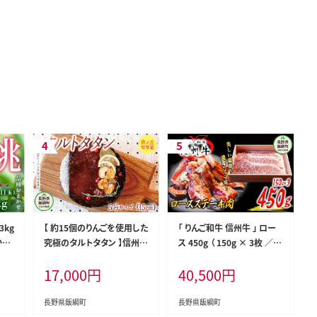
3kg
【 約15個のりんごを使用した
「 りんご和牛 信州牛 」 ロー
かせ「
究極のタルトタタン 】信州
ス 450g （ 150g × 3枚 ／ ス
つっこ
飯綱町産 季節のりんご 使用
テーキ用 ） 荒井牧場 信州 牛
17,000
円
40,500
円
ンサ
タルトタタン ( ホール 5号 1
肉 牛 精肉 肉 ロース ステー
くだも
5cm ) 泉が丘喫茶室 お菓子
キ 霜降り 40500円 長野県
信州
ケーキ タルト りんご リンゴ
飯綱町 [1435]
長野県飯綱町
長野県飯綱町
配送
林檎 スイーツ ギフト 冷凍