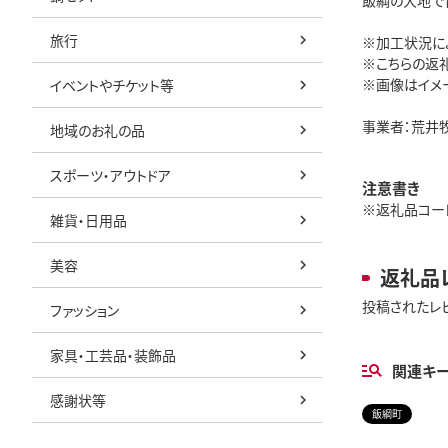
飯綱の大地で
旅行
※加工状況に
※こちらの返礼
※画像はイメ
イベントやチケット等
事業者：荒井
地域のお礼の品
スポーツ・アウトドア
注意書き
※返礼品コード:
雑貨・日用品
美容
返礼品
投稿されたレ
ファッション
家具・工芸品・装飾品
関連キ
感謝状等
飯綱町