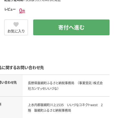
0
レビュー
件
寄付へ進む
お気に入り
品に関するお問い合わせ先
問い合わせ先
長野県飯綱町ふるさと納税事務局 （事業受託：株式会
社カンマッセいいづな）
所
上水内郡飯綱町川上1535 いいづなコネクトwest 2
階 飯綱町ふるさと納税事務局