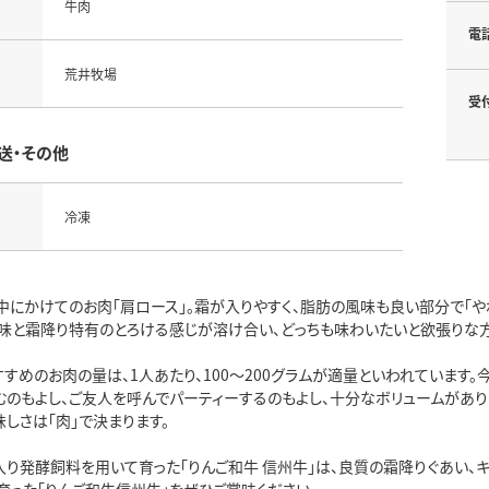
牛肉
電
荒井牧場
受
送・その他
冷凍
中にかけてのお肉「肩ロース」。霜が入りやすく、脂肪の風味も良い部分で「や
味と霜降り特有のとろける感じが溶け合い、どっちも味わいたいと欲張りな方
すめのお肉の量は、1人あたり、100～200グラムが適量といわれています。今
むのもよし、ご友人を呼んでパーティーするのもよし、十分なボリュームがあり
しさは「肉」で決まります。
入り発酵飼料を用いて育った「りんご和牛 信州牛」は、良質の霜降りぐあい、