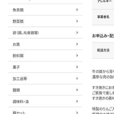
アレルギー
魚貝類
事業者名
野菜類
卵（鶏、烏骨鶏等）
お申込み・配
お酒
配送方法
飲料類
菓子
牛の肩から背
濃厚な肉の旨
加工品等
すき焼きにおす
麺類
ご家族で楽し
すき焼きの美味
調味料・油
特製のりんご
鍋セット