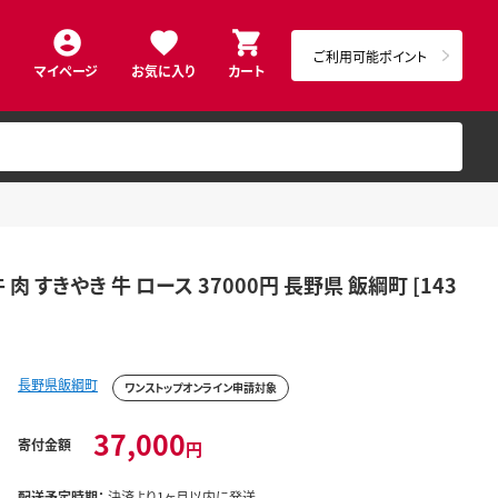
ご利用可能ポイント
マイページ
お気に入り
カート
肉 すきやき 牛 ロース 37000円 長野県 飯綱町 [143
長野県飯綱町
ワンストップオンライン申請対象
37,000
寄付金額
円
配送予定時期：
決済より1ヶ月以内に発送