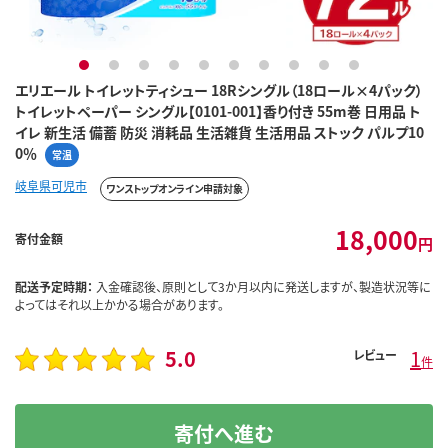
1
2
3
4
5
6
7
8
9
10
エリエール トイレットティシュー 18Rシングル（18ロール×4パック）
トイレットペーパー シングル【0101-001】香り付き 55m巻 日用品 ト
イレ 新生活 備蓄 防災 消耗品 生活雑貨 生活用品 ストック パルプ10
0％
常温
岐阜県可児市
ワンストップオンライン申請対象
18,000
寄付金額
円
配送予定時期：
入金確認後、原則として3か月以内に発送しますが、製造状況等に
よってはそれ以上かかる場合があります。
5.0
1
レビュー
件
寄付へ進む