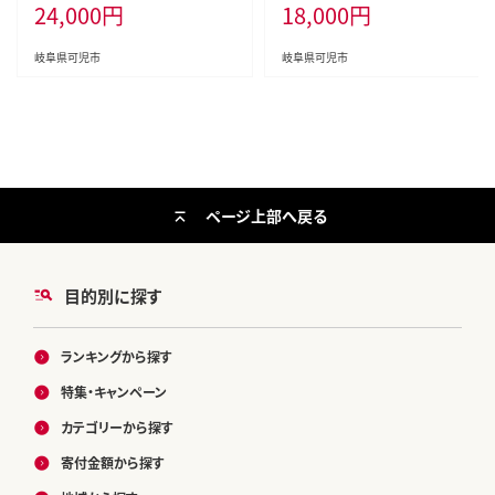
24,000
円
18,000
円
し【0101-003】ソフトパック ティッ
-001】香り付き 55m巻 日用品 トイ
シュ ティッシュペーパー 箱なし 日
レ 新生活 備蓄 防災 消耗品 生活雑
用品 新生活 備蓄 防災 消耗品 生
貨 生活用品 ストック パルプ100％
岐阜県可児市
岐阜県可児市
活雑貨 生活用品 ストック パルプ1
00％
ページ上部へ戻る
目的別に探す
ランキングから探す
特集・キャンペーン
カテゴリーから探す
寄付金額から探す