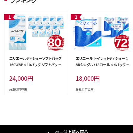
ランキング
エリエールティシューソフトパック
エリエール トイレットティシュー 1
160W8P×10パック ソフトパック
8Rシングル（18ロール×4パック）
ティッシュ ティッシュペーパー 箱な
トイレットペーパー シングル【0101
24,000
円
18,000
円
し【0101-003】ソフトパック ティッ
-001】香り付き 55m巻 日用品 トイ
シュ ティッシュペーパー 箱なし 日
レ 新生活 備蓄 防災 消耗品 生活雑
用品 新生活 備蓄 防災 消耗品 生
貨 生活用品 ストック パルプ100％
岐阜県可児市
岐阜県可児市
活雑貨 生活用品 ストック パルプ1
00％
ページ上部へ戻る