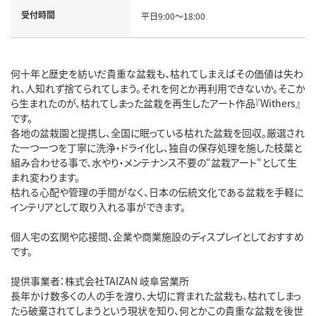
受付時間
平日9:00～18:00
何十年と歴史を紡いだ貴重な盆栽も、枯れてしまえばその価値は失わ
れ、人知れず捨てられてしまう。それを何とか再利用できないか。そこか
ら生まれたのが、枯れてしまった盆栽を再生したアート作品『Withers』
です。
各地の盆栽園と提携し、全国に眠っている枯れた盆栽を回収。厳選され
た一つ一つを丁寧に洗浄・ドライ化し、独自の保存処理を施した枝葉と
組み合わせる事で、水やり・メンテナンス不要の“盆栽アート“として生
まれ変わります。
枯れる心配や管理の手間がなく、日本の伝統文化である盆栽を手軽に
インテリアとして取り入れる事ができます。
個人宅の玄関や応接間、企業や商業施設のディスプレイとしておすすめ
です。
提供事業者：株式会社TAIZAN 岐阜営業所
長年かけ数多くの人の手を渡り、大切に育まれた盆栽も、枯れてしまっ
たら破棄されてしまうという現状を知り、何とかこの貴重な盆栽を後世