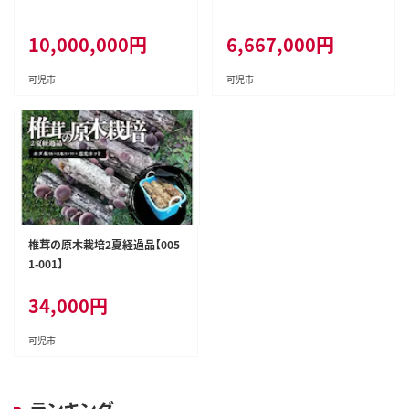
10,000,000
円
6,667,000
円
可児市
可児市
椎茸の原木栽培2夏経過品【005
1-001】
34,000
円
可児市