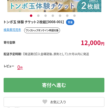
1
2
3
4
5
6
7
トンボ玉 体験 チケット２枚組【0008-001】
常温
岐阜県可児市
ワンストップオンライン申請対象
12,000
寄付金額
円
配送予定時期：
【発送期日】入金確認後、原則として1か月以内に発送
0
レビュー
件
寄付へ進む
お気に入り