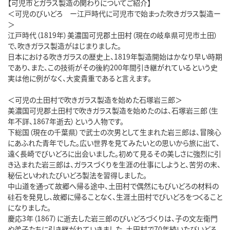
【可児市とガラス製造の関わりについてご紹介】
＜可児のびいどろ ー江戸時代に可児市で始まった吹きガラス製造ー
＞
江戸時代（1819年）美濃国可児郡土田村（現在の岐阜県可児市土田）
で、吹きガラス製造がはじまりました。
日本における吹きガラスの歴史上、1819年製造開始はかなり早い時期
であり、また、この技術がその後約200年間引き継がれているという史
実は他に例がなく、大変貴重であると言えます。
＜可児の土田村で吹きガラス製造を始めた石塚岩三郎＞
美濃国可児郡土田村で吹きガラス製造を始めたのは、石塚岩三郎（生
年不詳、1867年逝去）という人物です。
下総国（現在の千葉県）で武士の次男として生まれた岩三郎は、冒険心
にあふれた青年でした。広い世界を見てみたいとの思いから旅に出て、
遠く長崎でびいどろに出会いました。初めて見るその美しさに強烈に引
き込まれた岩三郎は、ガラスづくりを生涯の仕事にしようと、苦労の末、
秘伝といわれたびいどろ製法を習得しました。
中山道を通って故郷へ帰る途中、土田村で偶然にもびいどろの材料の
硅石を発見し、故郷に帰ることなく、生涯土田村でびいどろをつくること
になりました。
慶応3年（1867）に逝去した岩三郎のびいどろづくりは、子の文左衛門
や弟子たちに引き継がれていきました。土田村で70年続いたびいどろ