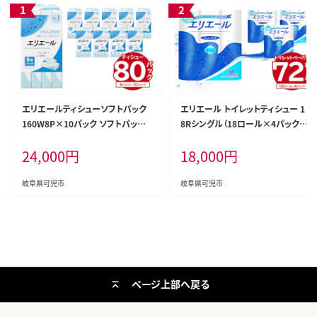
エリエールティシューソフトパック
エリエール トイレットティシュー 1
160W8P×10パック ソフトパック
8Rシングル（18ロール×4パック）
ティッシュ ティッシュペーパー 箱な
トイレットペーパー シングル【0101
24,000
円
18,000
円
し【0101-003】ソフトパック ティッ
-001】香り付き 55m巻 日用品 トイ
シュ ティッシュペーパー 箱なし 日
レ 新生活 備蓄 防災 消耗品 生活雑
用品 新生活 備蓄 防災 消耗品 生
貨 生活用品 ストック パルプ100％
岐阜県可児市
岐阜県可児市
活雑貨 生活用品 ストック パルプ1
00％
ページ上部へ戻る