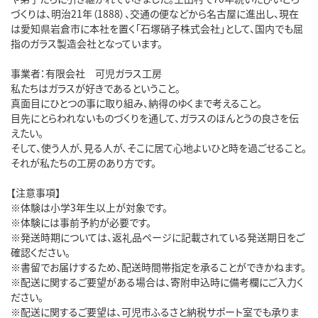
づくりは、明治21年（1888）、交通の便などから名古屋に進出し、現在
は愛知県岩倉市に本社を置く「石塚硝子株式会社」として、国内でも屈
指のガラス製造会社となっています。
事業者：有限会社 可児ガラス工房
私たちはガラスが好きであるということ。
真面目にひとつの事に取り組み、納得のゆくまで考えること。
目先にとらわれないものづくりを通して、ガラスのほんとうの良さを伝
えたい。
そして、使う人が、見る人が、そこに居て心地よいひと時を過ごせること。
それが私たちの工房のあり方です。
【注意事項】
※体験は小学3年生以上が対象です。
※体験には事前予約が必要です。
※発送時期については、返礼品ページに記載されている発送期日をご
確認ください。
※書留でお届けするため、配送時間帯指定を承ることができかねます。
※配送に関するご要望がある場合は、寄附申込時に備考欄にご入力く
ださい。
※配送に関するご要望は、可児市ふるさと納税サポート室でも承りま