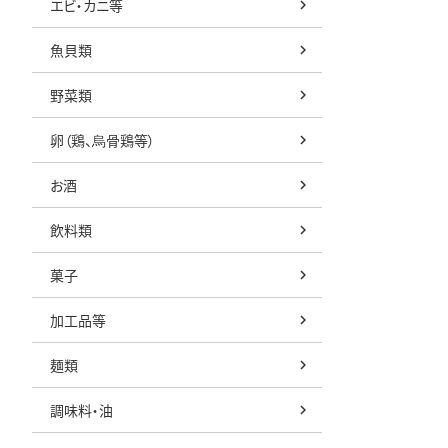
エビ・カニ等
魚貝類
野菜類
卵（鶏、烏骨鶏等）
お酒
飲料類
菓子
加工品等
麺類
調味料・油