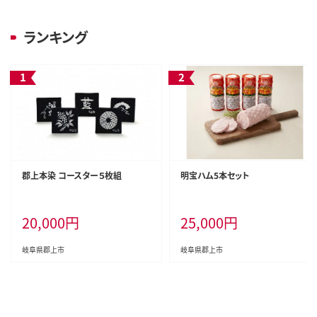
ランキング
郡上本染 コースター５枚組
明宝ハム5本セット
20,000
円
25,000
円
岐阜県郡上市
岐阜県郡上市