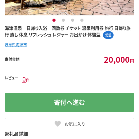
1
2
3
4
海津温泉 日帰り入浴 回数券 チケット 温泉利用券 旅行 日帰り旅
行 癒し 休息 リフレッシュ レジャー お出かけ 体験型
常温
岐阜県海津市
20,000
寄付金額
円
0
レビュー
件
寄付へ進む
お気に入り
返礼品詳細