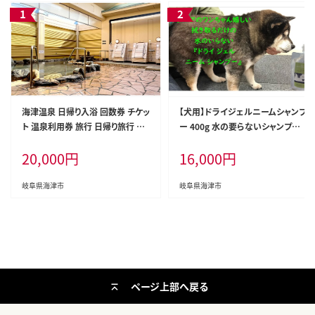
海津温泉 日帰り入浴 回数券 チケッ
【犬用】ドライジェルニームシャンプ
ト 温泉利用券 旅行 日帰り旅行 癒
ー 400g 水の要らないシャンプー
し 休息 リフレッシュ レジャー お出
雑貨 日用品 ドライシャンプー ペッ
20,000
円
16,000
円
かけ 体験型
ト ドック 汚れ 落ちる 水なし シニ
ア 愛犬 愛犬家
岐阜県海津市
岐阜県海津市
ページ上部へ戻る