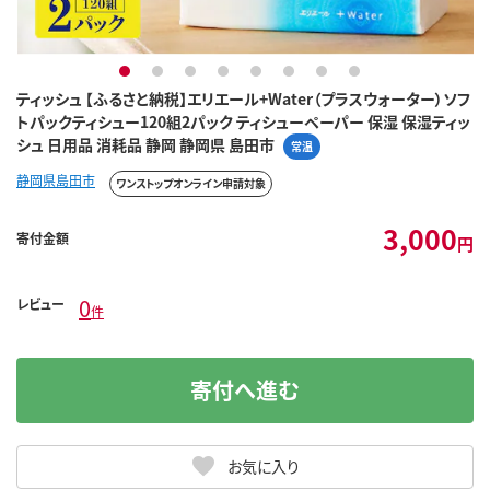
1
2
3
4
5
6
7
8
ティッシュ 【ふるさと納税】エリエール+Water（プラスウォーター）ソフ
トパックティシュー120組2パック ティシューペーパー 保湿 保湿ティッ
シュ 日用品 消耗品 静岡 静岡県 島田市
常温
静岡県島田市
ワンストップオンライン申請対象
3,000
寄付金額
円
0
レビュー
件
寄付へ進む
お気に入り