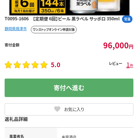
T0095-1606 【定期便 6回】ビール 黒ラベル サッポロ 350ml
常温
静岡県焼津市
ワンストップオンライン申請対象
96,000
寄付金額
円
5.0
1
レビュー
件
寄付へ進む
お気に入り
返礼品詳細
事業者名
庵原酒店