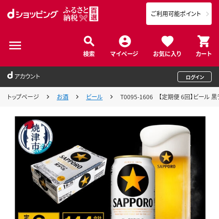
ご利用可能ポイント
検索
マイページ
お気に入り
カート
アカウント
ログイン
トップページ
お酒
ビール
T0095-1606 【定期便 6回】ビール 黒