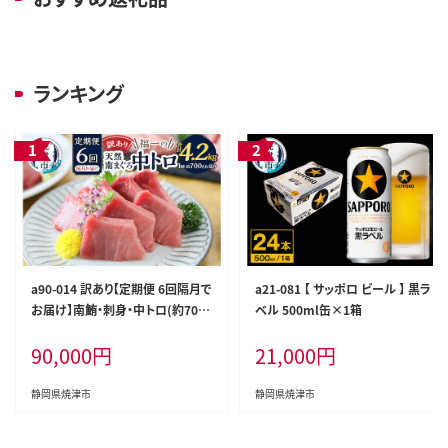
ランキング
a90-014 訳あり【定期便 6回隔月で
a21-081 【 サッポロ ビール 】 黒ラ
お届け】南鮪・刺身・中トロ(約700
ベル 500ml缶×1箱
g)
90,000
円
21,000
円
静岡県焼津市
静岡県焼津市