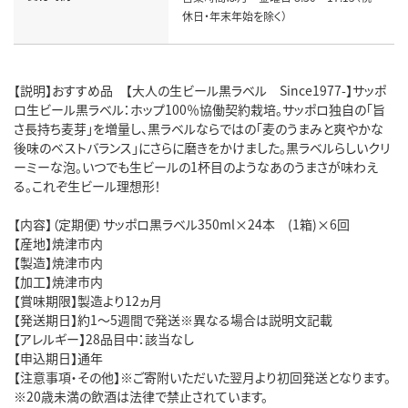
休日・年末年始を除く）
【説明】おすすめ品 【大人の生ビール黒ラベル Since1977-】サッポ
ロ生ビール黒ラベル：ホップ100％協働契約栽培。サッポロ独自の「旨
さ長持ち麦芽」を増量し、黒ラベルならではの「麦のうまみと爽やかな
後味のベストバランス」にさらに磨きをかけました。黒ラベルらしいクリ
ーミーな泡。いつでも生ビールの1杯目のようなあのうまさが味わえ
る。これぞ生ビール理想形！
【内容】（定期便）サッポロ黒ラベル350ml×24本 (1箱)×6回
【産地】焼津市内
【製造】焼津市内
【加工】焼津市内
【賞味期限】製造より12ヵ月
【発送期日】約1～5週間で発送※異なる場合は説明文記載
【アレルギー】28品目中：該当なし
【申込期日】通年
【注意事項・その他】※ご寄附いただいた翌月より初回発送となります。
※20歳未満の飲酒は法律で禁止されています。