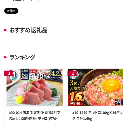
焼津市
おすすめ返礼品
ランキング
a90-014 訳あり【定期便 6回隔月で
a10-1289 ネギトロ100g×16パッ
お届け】南鮪・刺身・中トロ(約700
ク 合計1.6kg
g)