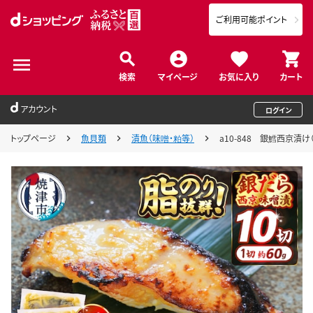
ご利用可能ポイント
検索
マイページ
お気に入り
カート
アカウント
ログイン
トップページ
魚貝類
漬魚（味噌・粕等）
a10-848 銀鱈西京漬け