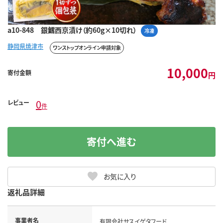
a10-848 銀鱈西京漬け（約60g×10切れ）
冷凍
静岡県焼津市
ワンストップオンライン申請対象
10,000
寄付金額
円
0
レビュー
件
寄付へ進む
お気に入り
返礼品詳細
事業者名
有限会社サスイゲタフード