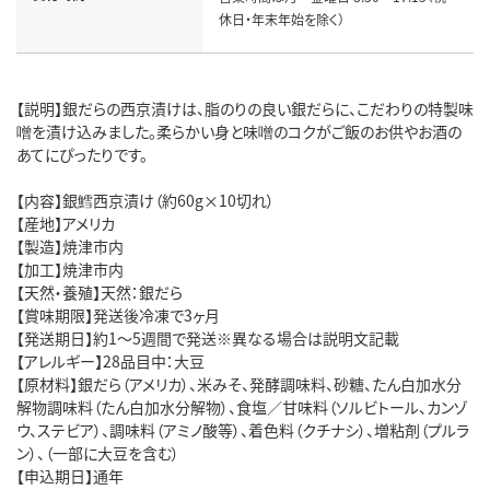
休日・年末年始を除く）
【説明】銀だらの西京漬けは、脂のりの良い銀だらに、こだわりの特製味
噌を漬け込みました。柔らかい身と味噌のコクがご飯のお供やお酒の
あてにぴったりです。
【内容】銀鱈西京漬け（約60g×10切れ）
【産地】アメリカ
【製造】焼津市内
【加工】焼津市内
【天然・養殖】天然：銀だら
【賞味期限】発送後冷凍で3ヶ月
【発送期日】約1～5週間で発送※異なる場合は説明文記載
【アレルギー】28品目中：大豆
【原材料】銀だら（アメリカ）、米みそ、発酵調味料、砂糖、たん白加水分
解物調味料（たん白加水分解物）、食塩／甘味料（ソルビトール、カンゾ
ウ、ステビア）、調味料（アミノ酸等）、着色料（クチナシ）、増粘剤（プルラ
ン）、（一部に大豆を含む）
【申込期日】通年