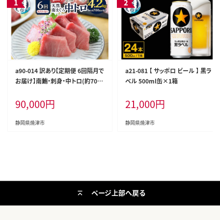
a90-014 訳あり【定期便 6回隔月で
a21-081 【 サッポロ ビール 】 黒ラ
お届け】南鮪・刺身・中トロ(約700
ベル 500ml缶×1箱
g)
90,000
円
21,000
円
静岡県焼津市
静岡県焼津市
ページ上部へ戻る