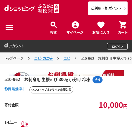
ご利用可能ポイント
検索
マイページ
お気に入り
カート
アカウント
ログイン
トップページ
エビ・カニ等
エビ
a10-962 お刺身用 生桜えび 3
a10-962 お刺身用 生桜えび 300g 小分け 冷凍
冷凍
静岡県焼津市
ワンストップオンライン申請対象
10,000
寄付金額
円
0
レビュー
件