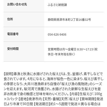
お問い合わせ先
ふるさと納税課
住所
静岡県焼津市本町２丁目16番32号
電話番号
054-626-9406
受付時間
営業時間は月～金曜日 8:30～17:15（祝
休日・年末年始を除く）
【説明】春漁と秋漁に水揚げされた桜えびは、生、釜揚げ、素干しなどで
食されています。 4月になると、海岸が桜色一色に染まり、桜えび素干し
の季節となり、大井川港漁師まち自慢の「桜えび漁の風物詩」のシーズ
ンを迎えます。 駿河湾で漁獲され、水揚げされた新鮮な生桜えびを是
非お刺身で身の触感と甘味を味わいください。 【内容】生桜えび：100g
×3パック 【産地】焼津市内 【天然・養殖】天然：桜えび 【賞味期限】発送
日より冷凍で30日間 【発送期日】約1～5週間で発送※異なる場合は