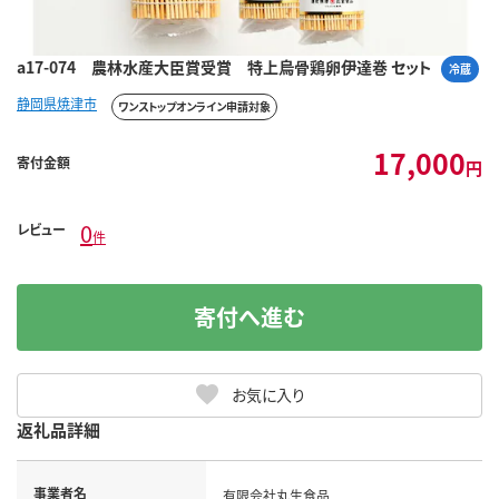
a17-074 農林水産大臣賞受賞 特上烏骨鶏卵伊達巻 セット
冷蔵
静岡県焼津市
ワンストップオンライン申請対象
17,000
寄付金額
円
0
レビュー
件
寄付へ進む
お気に入り
返礼品詳細
事業者名
有限会社丸生食品