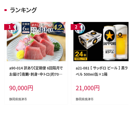
ランキング
a90-014 訳あり【定期便 6回隔月で
a21-081 【 サッポロ ビール 】 黒ラ
お届け】南鮪・刺身・中トロ(約700
ベル 500ml缶×1箱
g)
90,000
円
21,000
円
静岡県焼津市
静岡県焼津市