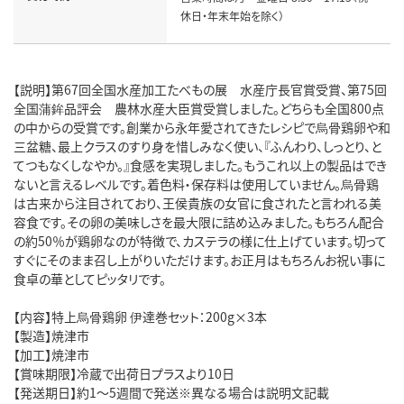
休日・年末年始を除く）
【説明】第67回全国水産加工たべもの展 水産庁長官賞受賞、第75回
全国蒲鉾品評会 農林水産大臣賞受賞しました。どちらも全国800点
の中からの受賞です。創業から永年愛されてきたレシピで烏骨鶏卵や和
三盆糖、最上クラスのすり身を惜しみなく使い、『ふんわり、しっとり、と
てつもなくしなやか。』食感を実現しました。もうこれ以上の製品はでき
ないと言えるレベルです。着色料・保存料は使用していません。烏骨鶏
は古来から注目されており、王侯貴族の女官に食されたと言われる美
容食です。その卵の美味しさを最大限に詰め込みました。もちろん配合
の約50％が鶏卵なのが特徴で、カステラの様に仕上げています。切って
すぐにそのまま召し上がりいただけます。お正月はもちろんお祝い事に
食卓の華としてピッタリです。
【内容】特上烏骨鶏卵 伊達巻セット：200g×3本
【製造】焼津市
【加工】焼津市
【賞味期限】冷蔵で出荷日プラスより10日
【発送期日】約1～5週間で発送※異なる場合は説明文記載