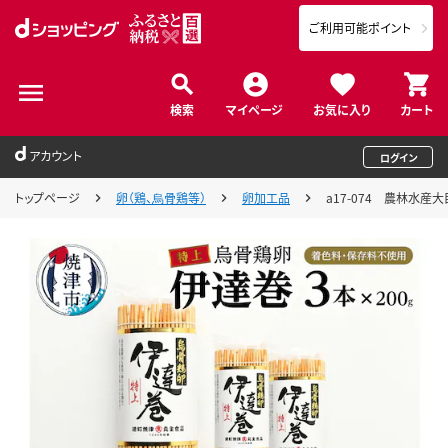
ご利用可能ポイント
検索
マイページ
お気に入り
カート
アカウント
ログイン
トップページ
卵（鶏、烏骨鶏等）
卵加工品
a17-074 農林水