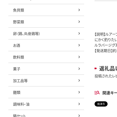
魚貝類
野菜類
卵（鶏、烏骨鶏等）
【説明】ルアー
にかく釣りたい
ルラバージグ3
お酒
【発送期日】
飲料類
返礼品
菓子
投稿されたレ
加工品等
麺類
関連キ
調味料・油
焼津市
鍋セット