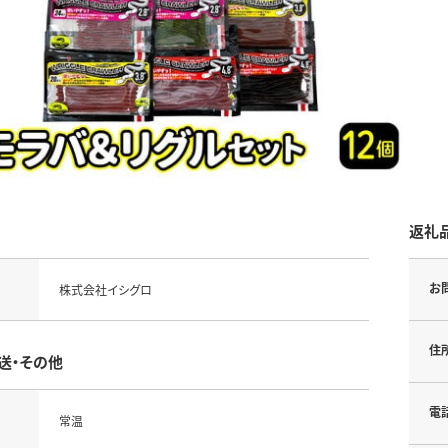
返礼
お
株式会社イシグロ
住
送・その他
電
常温