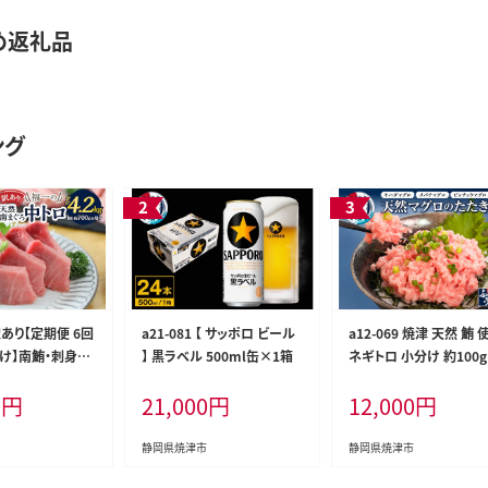
め返礼品
ング
 訳あり【定期便 6回
a21-081 【 サッポロ ビール
a12-069 焼津 天然 鮪 
け】南鮪・刺身・
】 黒ラベル 500ml缶×1箱
ネギトロ 小分け 約100g
0g)
5
0
円
21,000
円
12,000
円
静岡県焼津市
静岡県焼津市