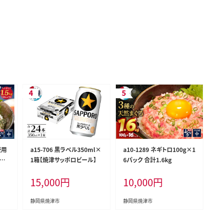
使用
a15-706 黒ラベル350ml×
a10-1289 ネギトロ100g×1
×1
1箱【焼津サッポロビール】
6パック 合計1.6kg
15,000
円
10,000
円
静岡県焼津市
静岡県焼津市