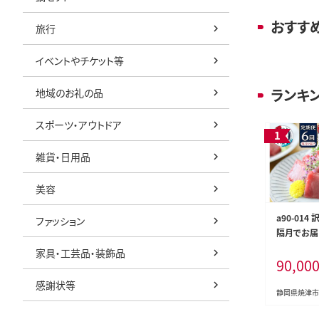
おすす
旅行
イベントやチケット等
ランキ
地域のお礼の品
スポーツ・アウトドア
雑貨・日用品
美容
a90-014
ファッション
隔月でお届
中トロ(約70
家具・工芸品・装飾品
90,00
感謝状等
静岡県焼津市