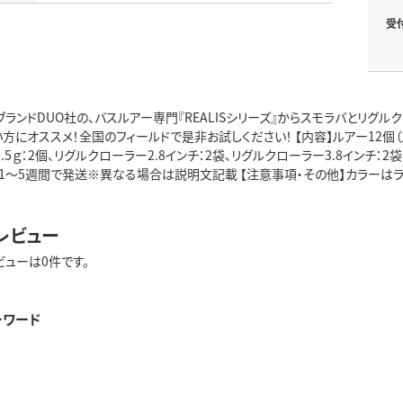
受
ブランドDUO社の、バスルアー専門『REALISシリーズ』からスモラバとリ
方にオススメ！全国のフィールドで是非お試しください！ 【内容】ルアー12個（ス
.5ｇ：2個、リグルクローラー2.8インチ：2袋、リグルクローラー3.8インチ：2袋
約1～5週間で発送※異なる場合は説明文記載 【注意事項・その他】カラーはラ
レビュー
ビューは0件です。
ーワード