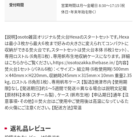
受付時間
営業時間は月～金曜日 8:30～17:15（祝
休日・年末年始を除く）
【説明】osoto雑貨オリジナル焚火台Hexaのスタートセットです。Hexa
は最小３枚から最大６枚まで好みの大きさに変えられてコンパクトに
収納ができる焚火台です。スタートセットは焚火台本体（6枚1セット）、
専用ロストル（6角形1枚）、専用帆布生地収納ケースになります。 詳細
はこちらからご覧ください。https://osotozakka.thebase.in/ 【内容】
焚火台1セット（パネル6枚）：＜サイズ＞ 組立時（6枚使用時）500mm
×440mm×H220mm、収納時245mm×315mm×10mm 重量2.35
kg、ロストル（6角形1枚）、専用帆布ケース 【製造】焼津市内 【使用期
限】なし 【発送期日】約1～5週間で発送※異なる場合は説明文記載
【原材料】本体（スチール製）, ケース（帆布生地） 【申込期日】通年 【注
意事項・その他】※焚火台はご使用中ご使用後は高温になっているた
め火傷にご注意ください。 【配送方法】常温
返礼品レビュー
投稿されたレビューは0件です。