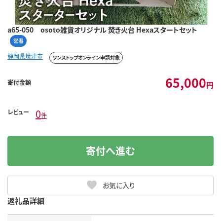
a65-050 osoto雑貨オリジナル 焚き火台 Hexaスタートセット
常温
静岡県焼津市
ワンストップオンライン申請対象
65,000
寄付金額
円
0
レビュー
件
寄付へ進む
お気に入り
返礼品詳細