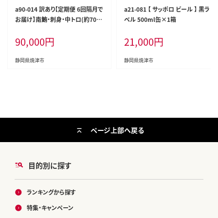
a90-014 訳あり【定期便 6回隔月で
a21-081 【 サッポロ ビール 】 黒ラ
お届け】南鮪・刺身・中トロ(約700
ベル 500ml缶×1箱
g)
90,000
円
21,000
円
静岡県焼津市
静岡県焼津市
ページ上部へ戻る
目的別に探す
ランキングから探す
特集・キャンペーン