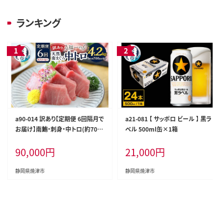
ランキング
a90-014 訳あり【定期便 6回隔月で
a21-081 【 サッポロ ビール 】 黒ラ
お届け】南鮪・刺身・中トロ(約700
ベル 500ml缶×1箱
g)
90,000
円
21,000
円
静岡県焼津市
静岡県焼津市