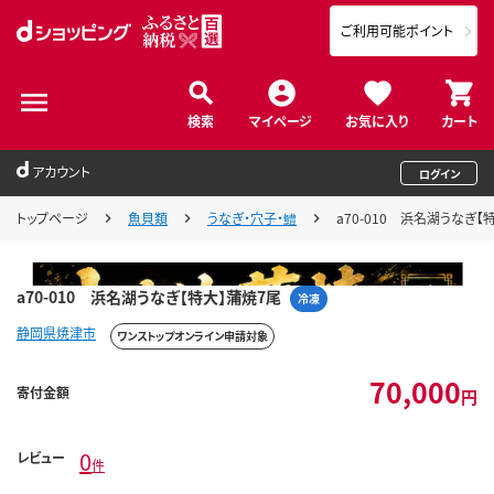
ご利用可能ポイント
検索
マイページ
お気に入り
カート
アカウント
ログイン
トップページ
魚貝類
うなぎ・穴子・鱧
a70-010 浜名湖うなぎ【
a70-010 浜名湖うなぎ【特大】蒲焼7尾
冷凍
静岡県焼津市
ワンストップオンライン申請対象
70,000
寄付金額
円
0
レビュー
件