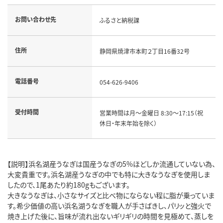
お問い合わせ先
ふるさと納税課
住所
静岡県焼津市本町２丁目16番32号
電話番号
054-626-9406
受付時間
営業時間は月～金曜日 8:30～17:15（祝
休日・年末年始を除く）
【説明】浜名湖産うなぎは国産うなぎの5%ほどしか流通していない為、
大変貴重です。浜名湖産うなぎの中でも特に大きなうなぎを使用しま
したので、1尾あたり約180gもございます。
大きなうなぎは、小さなサイズと比べ物にならない程に脂が乗っていま
す。希少価値の高い浜名湖うなぎを職人が手さばきし、パリッと強火で
焼き上げた後に、旨味が流れ出ないギリギリの時間を見極めて、蒸しを