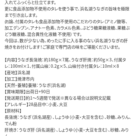
入れてふっくらと仕立てます。
更に食品添加物不使用のタレを使う事で、浜名湖うなぎの旨味を極限
まで引き出します。
勿論、付属のタレも食品添加物不使用のこだわりのタレ（アミノ酸等、
加工デンプン、アナトー色素、カラメル色素、ぶどう糖果糖液糖、果糖ぶ
どう糖液糖、混合異性化液糖 不使用）です。
今回は、数が少ない為、めったに手に入る事のない浜名湖うなぎの肝
焼きをお付けします！ご家庭で専門店の味をご堪能くださいませ。
【内容】うなぎ長蒲焼：約180g×7尾、うなぎ肝焼：約50g×3、付属タ
レ：100ml×1、付属山椒：0.2g×5、山椒付き付属タレ：10ml×8
【産地】浜名湖
【加工】焼津市内
【天然・養殖】養殖：うなぎ(浜名湖）
【賞味期限】出荷日+90日
【発送期日】約1～5週間で発送※異なる場合は説明文記載
【アレルギー】28品目中：小麦、大豆
【原材料】
長蒲焼：うなぎ（浜名湖産）、しょうゆ（小麦・大豆を含む）、砂糖、みりん、
でん粉
肝焼き：うなぎ肝（浜名湖産）、しょうゆ（小麦・大豆を含む）、砂糖、みり