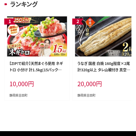
ランキング
【ZIP!で紹介】天然まぐろ使用 ネギ
うなぎ 国産 白焼 160g程度×2尾
トロ 小分け 計1.5kg(15パック入
計320g以上 タレ山椒付き 真空パ
り)[Umios オーシャン 静岡県 吉田
ック 個包装 [駿河淡水 静岡県 吉田
10,000
円
20,000
円
町 22424262] ネギトロ ねぎとろ
町 22424522] 静岡県産 静岡 鰻
マグロ 鮪 まぐろたたき 粗挽き ねぎ
ウナギ 白焼き 化粧箱
とろ丼 ネギトロ丼 小分け パック セ
静岡県吉田町
静岡県吉田町
ット 冷凍 一人暮らし 便利 簡単