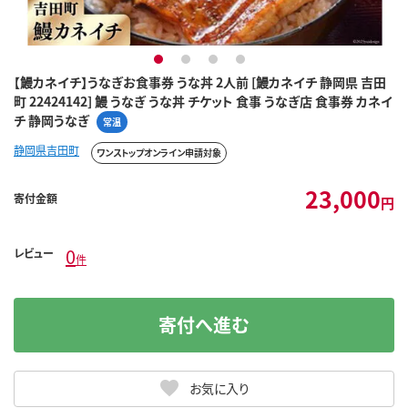
1
2
3
4
【鰻カネイチ】うなぎお食事券 うな丼 2人前 [鰻カネイチ 静岡県 吉田
町 22424142] 鰻 うなぎ うな丼 チケット 食事 うなぎ店 食事券 カネイ
チ 静岡うなぎ
常温
静岡県吉田町
ワンストップオンライン申請対象
23,000
寄付金額
円
0
レビュー
件
寄付へ進む
お気に入り