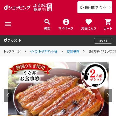
ご利用可能ポイント
検索
マイページ
お気に入り
カート
アカウント
ログイン
トップページ
イベントやチケット等
お食事券
【鰻カネイチ】うなぎお