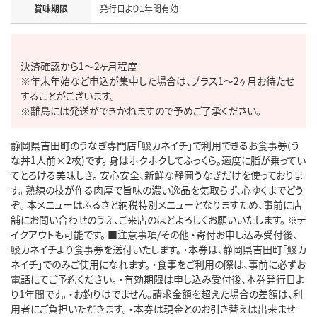
賞味期限
発行日より1年間有効
決済確認から1～2ヶ月程度

※年末年始など申込が集中した場合は、プラス1～2ヶ月お待たせ
することがございます。

静岡県吉田町のうなぎ専門店「鰻カネイチ」で利用できるお食事券(う
な丼1人前×2枚)です。 身はホクホクしてふっくら。適度に脂が乗ってい
てとろける美味しさ。 安心安全、新鮮な静岡うなぎだけを使っておりま
す。 熟練の技が作る肉厚で旨味の濃い逸品を気取らず、心ゆくまでどう
ぞ。 本メニューはふるさと納税特別メニューとなりますため、事前に店
舗にお問い合わせのうえ、ご来店のほどよろしくお願いいたします。 ※テ
イクアウトも可能です。 ■注意事項/その他 ・寄付お申し込み受付後、
鰻カネイチより食事券を送付いたします。 ・本券は、静岡県吉田町「鰻カ
ネイチ」でのみご使用になれます。 ・食事をご利用の際は、事前に必ずお
電話にてご予約ください。 ・有効期限は申し込み受付後、本券発行日よ
り1年間です。 ・お釣りはでません。請求金額を超えた場合の差額は、利
用者にご負担いただきます。 ・本券は現金とのお引き替えは出来ませ