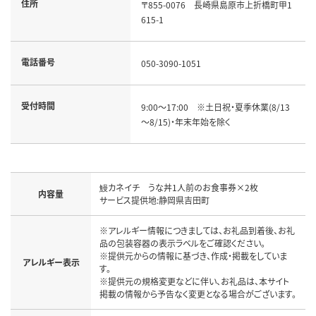
住所
〒855-0076　長崎県島原市上折橋町甲1
615-1
電話番号
050-3090-1051
受付時間
9:00～17:00　※土日祝・夏季休業(8/13
～8/15)・年末年始を除く
鰻カネイチ　うな丼1人前のお食事券×2枚

内容量
サービス提供地:静岡県吉田町
※アレルギー情報につきましては、お礼品到着後、お礼
品の包装容器の表示ラベルをご確認ください。

※提供元からの情報に基づき、作成・掲載をしていま
アレルギー表示
す。

※提供元の規格変更などに伴い、お礼品は、本サイト
掲載の情報から予告なく変更となる場合がございます。