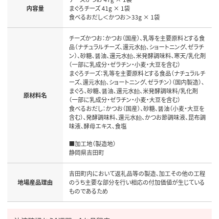
内容量
まぐろチーズ 41g × 1袋

食べるおだし＜かつお＞33g × 1袋
チーズかつお：かつお（国産）、乳等を主要原料とする食
品（ナチュラルチーズ、還元水飴、ショートニング、ゼラチ
ン）、砂糖、醤油、還元水飴、米発酵調味料、寒天/乳化剤
（一部に乳成分・ゼラチン・小麦・大豆を含む）

まぐろチーズ：乳等を主要原料とする食品（ナチュラルチ
ーズ、還元水飴、ショートニング、ゼラチン）（国内製造）、
まぐろ、砂糖、醤油、還元水飴、米発酵調味料/乳化剤
原材料名
（一部に乳成分・ゼラチン・小麦・大豆を含む）

食べるおだし：かつお（国産）、砂糖、醤油（小麦・大豆を
含む）、発酵調味料、還元水飴、かつお節調味液、昆布調
味液、酵母エキス、食塩

■加工地（製造地）

静岡県吉田町
吉田町内において返礼品等の製造、加工その他の工程
地場産品理由
のうち主要な部分を行い相応の付加価値が生じている
ものであるため