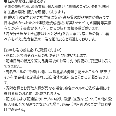
●石原水産株式会社とは？

全国の量販店様、流通業様、個人様向けに鰹鮪のロイン、タタキ、味付
加工品の製造・販売を展開しております。

創業60年の実力と歴史を背景に安定・高品質の製品提供が強みです。

日本初のかつおたたき連続鰹焼成機械、銘菓「ツナピコ」の開発等実績
有り、水産庁長官賞やメディアからの紹介実績多数ございます。

「海が好き魚がすき健康はもっと好き」を合言葉に、常に魚の新しい食
べ方を考え、魚食普及の一端を担えたらと精進しております。

【お申し込み前に必ずご確認ください】

・簡易包装でお受取人様の郵便受けに配達いたします。

・配達日時の指定や返礼品発送後のお届け先の変更のご要望はお受け
できません。

・宛名ラベルのご依頼主欄には、返礼品の発送手配をおこなう「結デザ
イン有限会社」と記載され、当自治体の返礼品と分かる記載がありま
す。

・寄附者様とお受取人様が異なる場合、宛名ラベルのご依頼主欄には
寄附者様のお名前は記載されません。

・配送中および配達後のトラブル（紛失・破損・盗難など）や、その他お受
取人様都合で配達できなかった場合、返品・交換・再送のご要望はお受
けできません。
