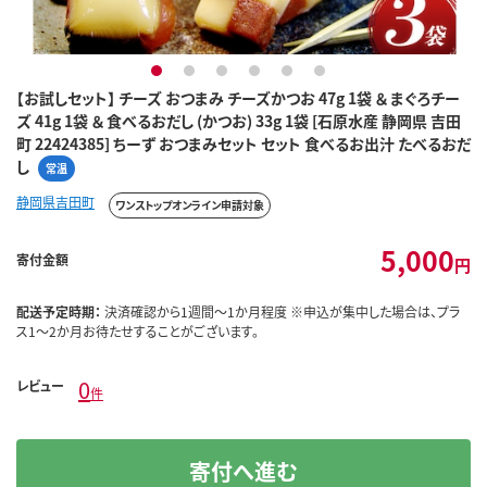
1
2
3
4
5
6
【お試しセット】 チーズ おつまみ チーズかつお 47g 1袋 ＆ まぐろチー
ズ 41g 1袋 ＆ 食べるおだし (かつお) 33g 1袋 [石原水産 静岡県 吉田
町 22424385] ちーず おつまみセット セット 食べるお出汁 たべるおだ
し
常温
静岡県吉田町
ワンストップオンライン申請対象
5,000
寄付金額
円
配送予定時期：
決済確認から1週間～1か月程度 ※申込が集中した場合は、プラ
ス1～2か月お待たせすることがございます。
0
レビュー
件
寄付へ進む