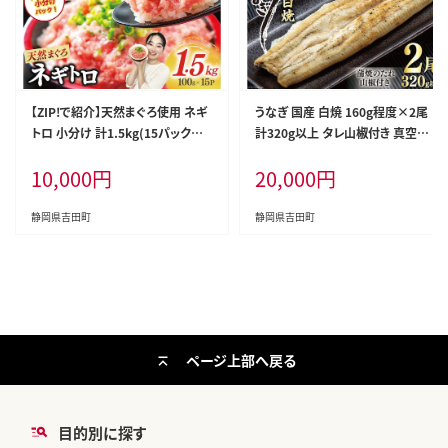
【ZIP!で紹介】天然まぐろ使用 ネギ
うなぎ 国産 白焼 160g程度×2尾
トロ 小分け 計1.5kg(15パック入
計320g以上 タレ山椒付き 真空パ
り)[Umios オーシャン 静岡県 吉田
ック 個包装 [駿河淡水 静岡県 吉田
10,000
円
20,000
円
町 22424262] ネギトロ ねぎとろ
町 22424522] 静岡県産 静岡 鰻
マグロ 鮪 まぐろたたき 粗挽き ねぎ
ウナギ 白焼き 化粧箱
とろ丼 ネギトロ丼 小分け パック セ
静岡県吉田町
静岡県吉田町
ット 冷凍 一人暮らし 便利 簡単
ページ上部へ戻る
目的別に探す