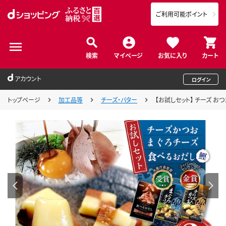
ご利用可能ポイント
検索
マイページ
お気に入り
カート
アカウント
ログイン
トップページ
加工品等
チーズ・バター
【お試しセット】 チーズ おつま