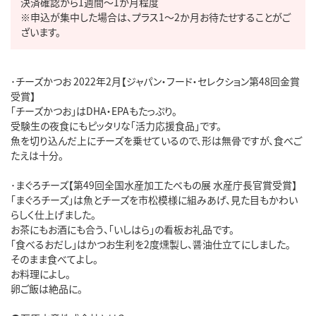
決済確認から1週間～1か月程度

※申込が集中した場合は、プラス1～2か月お待たせすることがご
ざいます。
･チーズかつお 2022年2月【ジャパン・フード・セレクション第48回金賞
受賞】

「チーズかつお」はDHA・EPAもたっぷり。

受験生の夜食にもピッタリな「活力応援食品」です。

魚を切り込んだ上にチーズを乗せているので、形は無骨ですが、食べご
たえは十分。

･まぐろチーズ【第49回全国水産加工たべもの展 水産庁長官賞受賞】

「まぐろチーズ」は魚とチーズを市松模様に組みあげ、見た目もかわい
らしく仕上げました。

お茶にもお酒にも合う、「いしはら」の看板お礼品です。

「食べるおだし」はかつお生利を2度燻製し、醤油仕立てにしました。

そのまま食べてよし。

お料理によし。

卵ご飯は絶品に。
