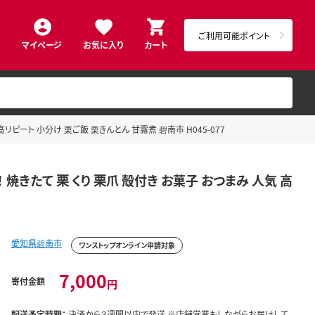
ご利用可能ポイント
マイページ
お気に入り
カート
リピート 小分け 栗ご飯 栗きんとん 甘露煮 碧南市 H045-077
焼きたて 栗 くり 栗爪 殻付き お菓子 おつまみ 人気 高
愛知県碧南市
ワンストップオンライン申請対象
7,000
寄付金額
円
配送予定時期：
決済から３週間以内で発送 ※店舗営業もしながらお届けして