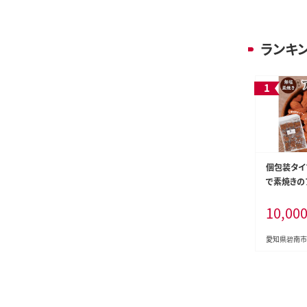
ランキ
個包装タイ
で素焼きのア
（25g×40
10,00
カ産 個包装
袋 ロカボ S
59-116
愛知県碧南市