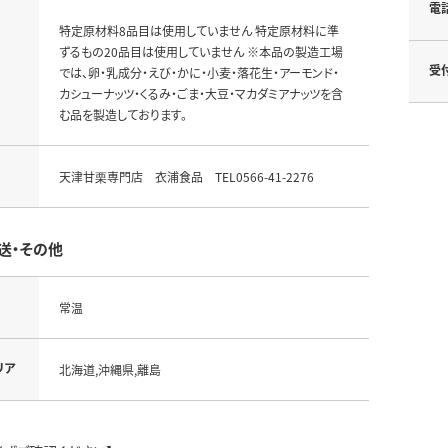
電
特定原材料8品目は使用していません 特定原材料に準
ずるもの20品目は使用していません ※本品の製造工場
受
では、卵・乳成分・えび・かに・小麦・落花生・アーモンド・
カシューナッツ・くるみ・ごま・大豆・マカダミアナッツを含
む品を製造しております。
天津甘栗専門店 衣浦食品 TEL0566-41-2276
送・その他
常温
リア
北海道,沖縄県,離島