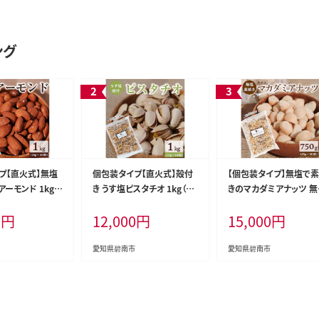
ング
プ【直火式】無塩
個包装タイプ【直火式】殻付
【個包装タイプ】無塩で
ーモンド 1kg
き うす塩ピスタチオ 1kg（25
きのマカダミアナッツ 無
袋） 無添加 アメリ
g×40袋） 個包装 ナッツ 小
加 750g（25g×30袋）
0
円
12,000
円
15,000
円
 無塩 ナッツ 小
袋 ロカボ SUCRENUTS H0
装 無塩 ナッツ 小袋 ロ
UCRENUTS H0
59-148
SUCRENUTS H059-14
愛知県碧南市
愛知県碧南市