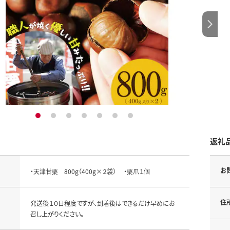
1
2
3
4
5
6
7
返礼
お
・天津甘栗 800g（400g×２袋） ・栗爪１個
住
発送後１０日程度ですが、到着後はできるだけ早めにお
召し上がりください。