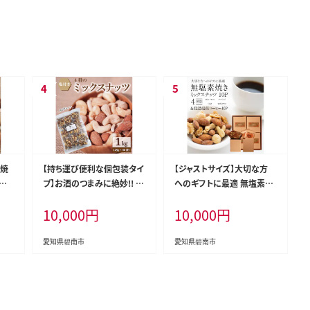
素焼
【持ち運び便利な個包装タイ
【ジャストサイズ】大切な方
添
プ】お酒のつまみに絶妙!! 塩
へのギフトに最適 無塩素焼
個包
付ミックスナッツ4種 1kg（2
き4種のミックスナッツ10P
10,000
円
10,000
円
カボ
5g×40袋）有塩 小袋 塩味
＆こだわりの低温焙煎コーヒ
9
個包装 アーモンド カシュー
ー10P 贈答 ギフト お歳暮
ナッツ ジャイアントコーン
お中元 プレゼント 贈り物 ア
愛知県碧南市
愛知県碧南市
ピスタチオ SUCRENUTS H
ーモンド カシューナッツ マ
059-120
カダミアナッツ ドリップコー
ヒー H059-124