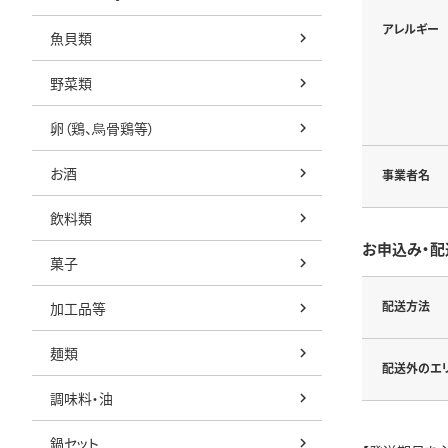
アレルギー
魚貝類
野菜類
卵（鶏、烏骨鶏等）
お酒
事業者名
飲料類
お申込み・配
菓子
配送方法
加工品等
麺類
配送外のエ
調味料・油
鍋セット