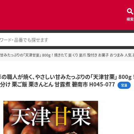
検索
たっぷりの「天津甘栗」 800g ！ 焼きたて 栗 くり 栗爪 殻付き お菓子 おつまみ 人気 高
の職人が焼く、やさしい甘みたっぷりの「天津甘栗」 800g ！ 
分け 栗ご飯 栗きんとん 甘露煮 碧南市 H045-077
常温