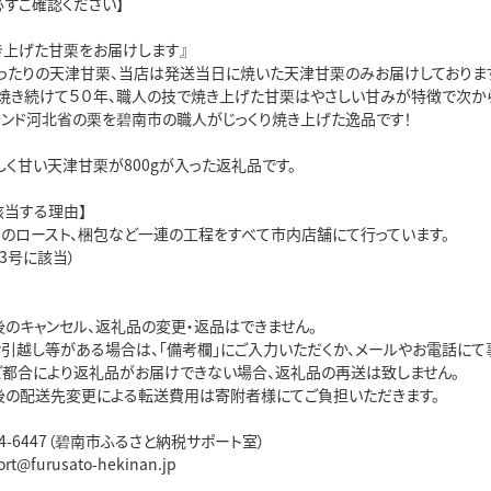
必ずご確認ください】
き上げた甘栗をお届けします』
ったりの天津甘栗、当店は発送当日に焼いた天津甘栗のみお届けしておりま
焼き続けて５０年、職人の技で焼き上げた甘栗はやさしい甘みが特徴で次か
ランド河北省の栗を碧南市の職人がじっくり焼き上げた逸品です！
く甘い天津甘栗が800gが入った返礼品です。
該当する理由】
りのロースト、梱包など一連の工程をすべて市内店舗にて行っています。
3号に該当）
後のキャンセル、返礼品の変更・返品はできません。
お引越し等がある場合は、「備考欄」にご入力いただくか、メールやお電話にて
ご都合により返礼品がお届けできない場合、返礼品の再送は致しません。
後の配送先変更による転送費用は寄附者様にてご負担いただきます。
5444-6447（碧南市ふるさと納税サポート室）
ort@furusato-hekinan.jp