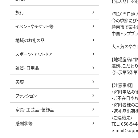
【発送期日を
旅行
『発送当日焼
今の季節にぴ
イベントやチケット等
碧南市で栗を
中国トップブ
地域のお礼の品
大人気のやさし
スポーツ・アウトドア
【地場産品に
選別、こだわ
雑貨・日用品
（告示第5条第
美容
【注意事項】
・寄附申込み
ファッション
・ご不在日や
・寄附者様の
家具・工芸品・装飾品
・返礼品出荷
〈ご連絡先〉
感謝状等
TEL：050-
e-mail：supp