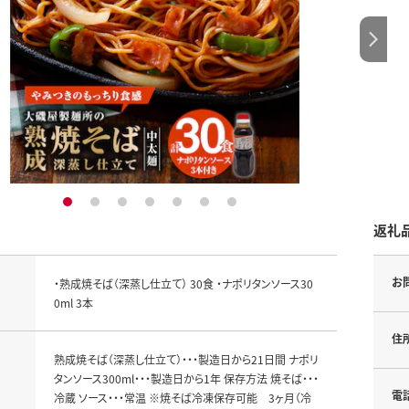
1
2
3
4
5
6
7
返礼
お
・熟成焼そば（深蒸し仕立て） 30食 ・ナポリタンソース30
0ml 3本
住
熟成焼そば（深蒸し仕立て）・・・製造日から21日間 ナポリ
タンソース300ml・・・製造日から1年 保存方法 焼そば・・・
電
冷蔵 ソース・・・常温 ※焼そば冷凍保存可能 3ヶ月（冷