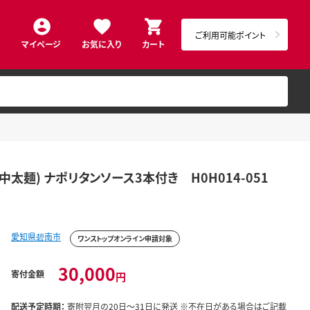
ご利用可能ポイント
マイページ
お気に入り
カート
太麺) ナポリタンソース3本付き H0H014-051
愛知県碧南市
ワンストップオンライン申請対象
30,000
寄付金額
円
配送予定時期：
寄附翌月の20日～31日に発送 ※不在日がある場合はご記載