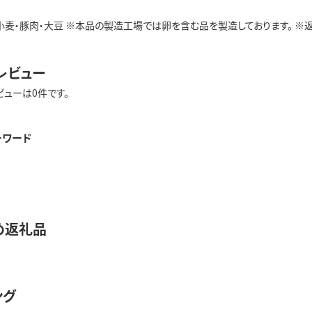
小麦・豚肉・大豆 ※本品の製造工場では卵を含む品を製造しております。 ※返礼品
レビュー
ビューは0件です。
ーワード
め返礼品
ング