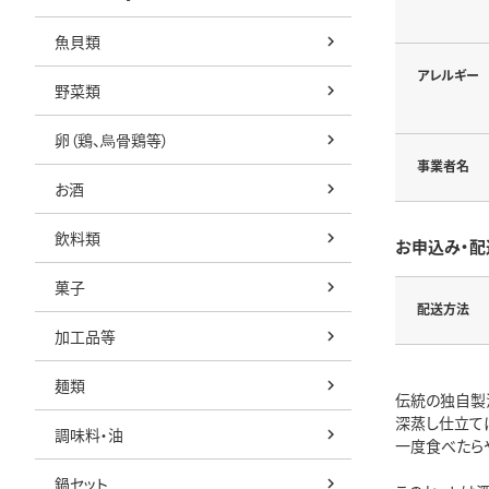
魚貝類
アレルギー
野菜類
卵（鶏、烏骨鶏等）
事業者名
お酒
飲料類
お申込み・配
菓子
配送方法
加工品等
麺類
伝統の独自製
深蒸し仕立て
調味料・油
一度食べたら
鍋セット