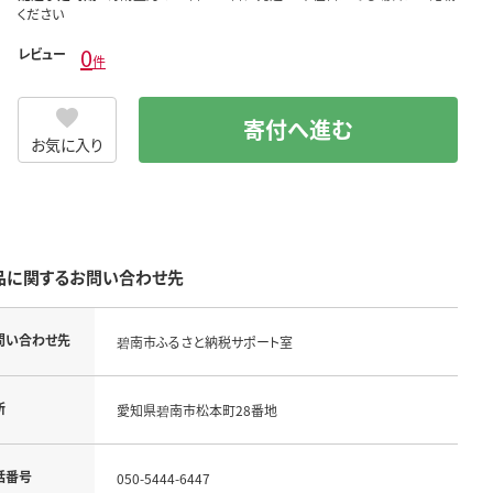
ください
0
レビュー
件
寄付へ進む
お気に入り
品に関するお問い合わせ先
問い合わせ先
碧南市ふるさと納税サポート室
所
愛知県碧南市松本町28番地
話番号
050-5444-6447