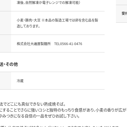
凍後、自然解凍か電子レンジでの解凍可能）
受
小麦・豚肉・大豆 ※本品の製造工場では卵を含む品を製
造しております。
株式会社大磯屋製麺所 TEL0566-41-0476
送・その他
冷蔵
法でどこにも真似できない熟成焼そば。
にすることでさらに強いコシと独特のもっちり食感があり、小麦の香りが広が
やみつきになる自信の一品をぜひお試し下さい。