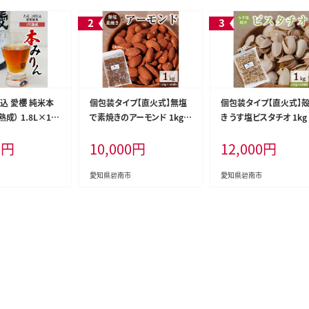
込 愛櫻 純米本
個包装タイプ【直火式】無塩
個包装タイプ【直火式】
熟成） 1.8L×1本
で素焼きのアーモンド 1kg
き うす塩ピスタチオ 1kg（
醸造 調味料 料理
（25g×40袋） 無添加 アメリ
g×40袋） 個包装 ナッツ
0
円
10,000
円
12,000
円
じ 醸造のまち 碧
カ産 個包装 無塩 ナッツ 小
袋 ロカボ SUCRENUTS 
 H009-041
袋 ロカボ SUCRENUTS H0
59-148
59-116
愛知県碧南市
愛知県碧南市