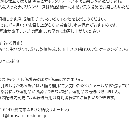
深蒸し仕立て焼そば30食とナポリタンソース3本でお楽しみいただけます。
んに入ったナポリタンソースは絶品！簡単に本格パスタ食感をお楽しみいただ
同梱します。熟成焼そばでいろいろなレシピをお楽しみください。
です。（3ヶ月）すぐお召し上がらない場合は、冷凍保存がおすすめです。
解凍か電子レンジで解凍し、お早めにお召し上がりください。
該当する理由】
配合、生地づくり、成形、乾燥熟成、茹で上げ、粗熱とり、パッケージングと
3号に該当）
後のキャンセル、返礼品の変更・返品はできません。
お引越し等がある場合は、「備考欄」にご入力いただくか、メールやお電話にて
ご都合により返礼品がお届けできない場合、返礼品の再送は致しません。
後の配送先変更による転送費用は寄附者様にてご負担いただきます。
5444-6447（碧南市ふるさと納税サポート室）
ort@furusato-hekinan.jp