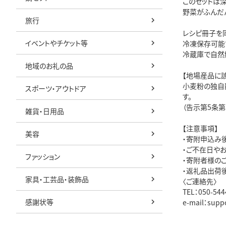
このセットは
野菜がふんだ
旅行
レシピ冊子を
イベントやチケット等
冷凍保存可能
冷蔵庫で自然
地域のお礼の品
【地場産品に
小麦粉の独自
スポーツ・アウトドア
す。
（告示第5条第
雑貨・日用品
【注意事項】
美容
・寄附申込み
・ご不在日や
ファッション
・寄附者様の
・返礼品出荷
家具・工芸品・装飾品
〈ご連絡先〉
TEL：050-
感謝状等
e-mail：supp