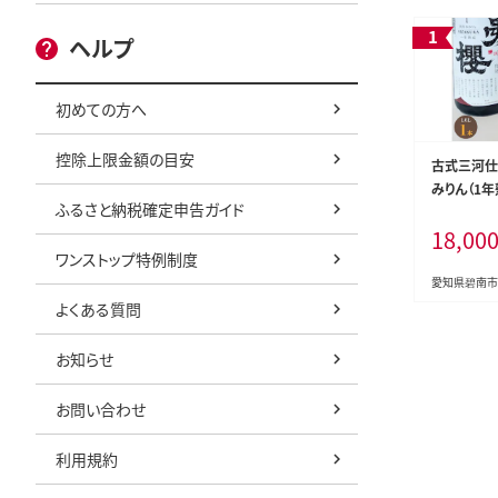
ヘルプ
初めての方へ
控除上限金額の目安
古式三河仕
みりん（1年
ふるさと納税確定申告ガイド
国産 味醂 
18,00
和食 米こう
ワンストップ特例制度
南市 杉浦味淋
愛知県碧南市
よくある質問
お知らせ
お問い合わせ
利用規約