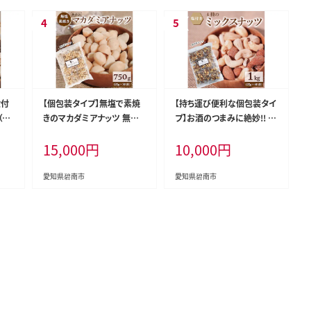
殻付
【個包装タイプ】無塩で素焼
【持ち運び便利な個包装タイ
25
きのマカダミアナッツ 無添
プ】お酒のつまみに絶妙!! 塩
 小
加 750g（25g×30袋）個包
付ミックスナッツ4種 1kg（2
15,000
円
10,000
円
H0
装 無塩 ナッツ 小袋 ロカボ
5g×40袋）有塩 小袋 塩味
SUCRENUTS H059-149
個包装 アーモンド カシュー
ナッツ ジャイアントコーン
愛知県碧南市
愛知県碧南市
ピスタチオ SUCRENUTS H
059-120