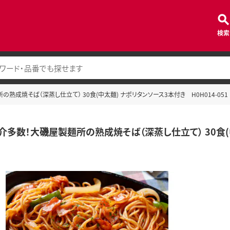
検索
熟成焼そば（深蒸し仕立て） 30食(中太麺) ナポリタンソース3本付き H0H014-051
介多数！大磯屋製麺所の熟成焼そば（深蒸し仕立て） 30食(中