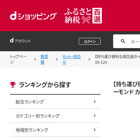
アカウント
ログイン
トップペー
野菜
セット・詰合
【持ち運び便利な個包装タイプ】
ジ
類
せ
59-120
【持ち運び
ランキングから探す
ーモンド カ
総合ランキング
カテゴリー別ランキング
地域別ランキング