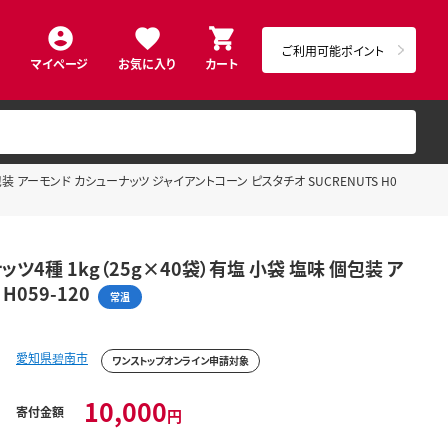
ご利用可能ポイント
マイページ
お気に入り
カート
 アーモンド カシューナッツ ジャイアントコーン ピスタチオ SUCRENUTS H0
種 1kg（25g×40袋）有塩 小袋 塩味 個包装 ア
059-120
常温
愛知県碧南市
ワンストップオンライン申請対象
10,000
寄付金額
円