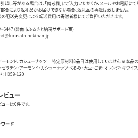
お引越し等がある場合は、「備考欄」にご入力いただくか、メールやお電話にて
ご都合により返礼品がお届けできない場合、返礼品の再送は致しません。
後の配送先変更による転送費用は寄附者様にてご負担いただきます。
5444-6447（碧南市ふるさと納税サポート室）
ort@furusato-hekinan.jp
アーモンド、カシューナッツ 特定原材料8品目は使用していません ※本品の製
・ゼラチン・アーモンド・カシューナッツ・くるみ・大豆・ごま・オレンジ・キウイ
 H059-120
レビュー
ビューは0件です。
ーワード