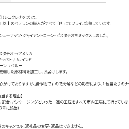
TS】（シュクレナッツ）は、
0年以上のベテランの職人がすべて自社にてフライ、焙煎しています。
シューナッツ・ジャイアントコーン・ピスタチオをミックスしました。
スタチオ →アメリカ
→ベトナム、インド
コーン→ペルー
厳選した原材料を加工し、お届けします。
心がけておりますが、農作物ですので天候などの影響により、１粒当たりのナ
該当する理由】
別、配合、パッケージングといった一連の工程をすべて市内工場にて行っていま
3号に該当）
後のキャンセル、返礼品の変更・返品はできません。