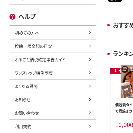
ヘルプ
おすす
初めての方へ
控除上限金額の目安
ランキ
ふるさと納税確定申告ガイド
ワンストップ特例制度
よくある質問
お知らせ
個包装タイ
で素焼きのア
お問い合わせ
（25g×40
10,00
カ産 個包装
利用規約
袋 ロカボ S