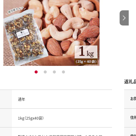
1
2
3
4
返礼
お
通年
住
1kg（25gx40袋）