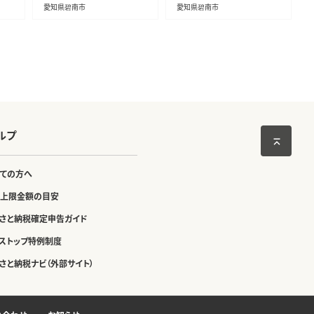
ナッツ ジャイアントコーン
お中元 プレゼント 贈り物 ア
愛知県碧南市
愛知県碧南市
ピスタチオ SUCRENUTS H
ーモンド カシューナッツ マ
059-120
カダミアナッツ ドリップコー
ヒー H059-124
ルプ
ての方へ
上限金額の目安
さと納税確定申告ガイド
ストップ特例制度
さと納税ナビ（外部サイト）