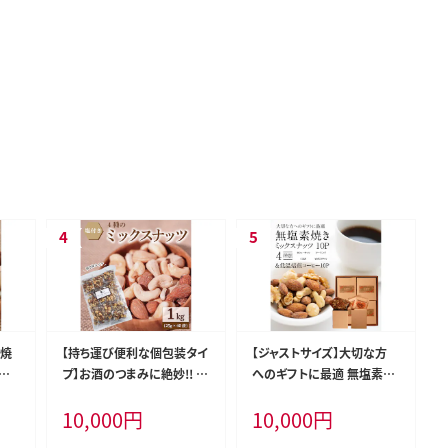
素焼
【持ち運び便利な個包装タイ
【ジャストサイズ】大切な方
添
プ】お酒のつまみに絶妙!! 塩
へのギフトに最適 無塩素焼
個包
付ミックスナッツ4種 1kg（2
き4種のミックスナッツ10P
10,000
円
10,000
円
カボ
5g×40袋）有塩 小袋 塩味
＆こだわりの低温焙煎コーヒ
9
個包装 アーモンド カシュー
ー10P 贈答 ギフト お歳暮