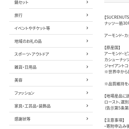
鍋セット
旅行
【SUCRENU
ナッツ一筋3
イベントやチケット等
アーモンド・カ
地域のお礼の品
【原産国】
アーモンド・ピ
スポーツ・アウトドア
カシューナッツ
ジャイアント
雑貨・日用品
※世界中から
美容
※品質維持を
ファッション
【地場産品に
ロースト、選
家具・工芸品・装飾品
（告示第5条第
感謝状等
【注意事項】
・寄附申込み