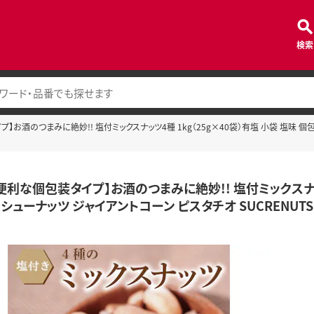
検索
お酒のつまみに絶妙!! 塩付ミックスナッツ4種 1kg（25g×40袋）有塩 小袋 塩味 個包装
便利な個包装タイプ】お酒のつまみに絶妙!! 塩付ミックスナッツ4
シューナッツ ジャイアントコーン ピスタチオ SUCRENUTS H