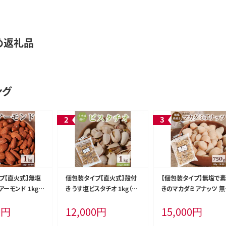
め返礼品
ング
プ【直火式】無塩
個包装タイプ【直火式】殻付
【個包装タイプ】無塩で
ーモンド 1kg
き うす塩ピスタチオ 1kg（25
きのマカダミアナッツ 無
袋） 無添加 アメリ
g×40袋） 個包装 ナッツ 小
加 750g（25g×30袋）
0
円
12,000
円
15,000
円
 無塩 ナッツ 小
袋 ロカボ SUCRENUTS H0
装 無塩 ナッツ 小袋 ロ
UCRENUTS H0
59-148
SUCRENUTS H059-14