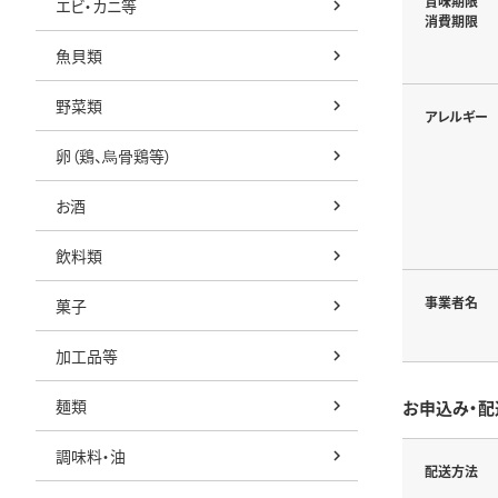
賞味期限
エビ・カニ等
消費期限
魚貝類
野菜類
アレルギー
卵（鶏、烏骨鶏等）
お酒
飲料類
事業者名
菓子
加工品等
麺類
お申込み・配
調味料・油
配送方法