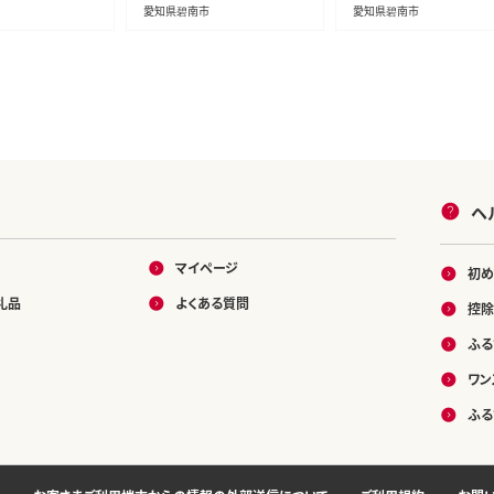
愛知県碧南市
愛知県碧南市
ヘ
マイページ
初め
礼品
よくある質問
控除
ふる
ワン
ふる