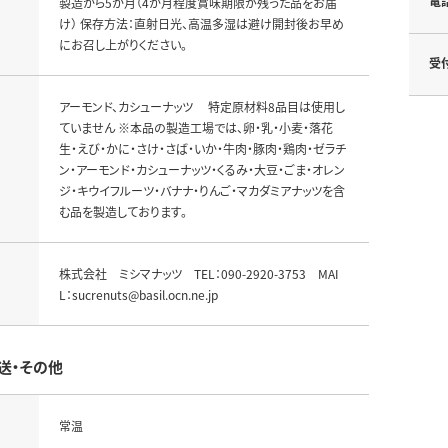
電
製造から5か月（4か月程度賞味期限が残った品をお届
け） 保存方法：直射日光、高温多湿は避け開封後お早め
にお召し上がりください。
受
アーモンド、カシューナッツ 特定原材料8品目は使用し
ていません ※本品の製造工場では、卵・乳・小麦・落花
生・えび・かに・さけ・さば・いか・牛肉・豚肉・鶏肉・ゼラチ
ン・アーモンド・カシューナッツ・くるみ・大豆・ごま・オレン
ジ・キウイフルーツ・バナナ・りんご・マカダミアナッツを含
む品を製造しております。
株式会社 ミシマナッツ TEL：090-2920-3753 MAI
L：sucrenuts@basil.ocn.ne.jp
送・その他
常温