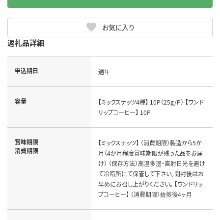
お気に入り
返礼品詳細
申込期日
通年
容量
【ミックスナッツ4種】 10P（25g/P） 【ワンド
リップコーヒー】 10P
賞味期限
【ミックスナッツ】 （消費期限）製造から5か
消費期限
月（4か月程度賞味期限が残った品をお届
け） （保存方法）高温多湿・直射日光を避け
て冷暗所にて保管して下さい。開封後はお
早めにお召し上がりください。 【ワンドリッ
プコーヒー】 （消費期限）焙煎後4ヶ月