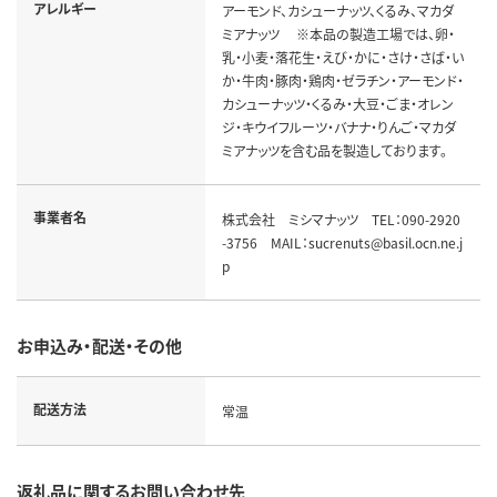
アレルギー
アーモンド、カシューナッツ、くるみ、マカダ
ミアナッツ ※本品の製造工場では、卵・
乳・小麦・落花生・えび・かに・さけ・さば・い
か・牛肉・豚肉・鶏肉・ゼラチン・アーモンド・
カシューナッツ・くるみ・大豆・ごま・オレン
ジ・キウイフルーツ・バナナ・りんご・マカダ
ミアナッツを含む品を製造しております。
事業者名
株式会社 ミシマナッツ TEL：090-2920
-3756 MAIL：sucrenuts@basil.ocn.ne.j
p
お申込み・配送・その他
配送方法
常温
返礼品に関するお問い合わせ先