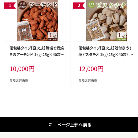
個包装タイプ【直火式】無塩で素焼
個包装タイプ【直火式】殻付き うす
きのアーモンド 1kg（25g×40袋）
塩ピスタチオ 1kg（25g×40袋） 個
無添加 アメリカ産 個包装 無塩 ナ
包装 ナッツ 小袋 ロカボ SUCREN
10,000
円
12,000
円
ッツ 小袋 ロカボ SUCRENUTS H0
UTS H059-148
59-116
愛知県碧南市
愛知県碧南市
ページ上部へ戻る