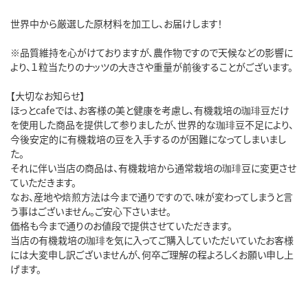
世界中から厳選した原材料を加工し、お届けします！
※品質維持を心がけておりますが、農作物ですので天候などの影響に
より、１粒当たりのナッツの大きさや重量が前後することがございます。
【大切なお知らせ】
ほっとcafeでは、お客様の美と健康を考慮し、有機栽培の珈琲豆だけ
を使用した商品を提供して参りましたが、世界的な珈琲豆不足により、
今後安定的に有機栽培の豆を入手するのが困難になってしまいまし
た。
それに伴い当店の商品は、有機栽培から通常栽培の珈琲豆に変更させ
ていただきます。
なお、産地や焙煎方法は今まで通りですので、味が変わってしまうと言
う事はございません。ご安心下さいませ。
価格も今まで通りのお値段で提供させていただきます。
当店の有機栽培の珈琲を気に入ってご購入していただいていたお客様
には大変申し訳ございませんが、何卒ご理解の程よろしくお願い申し上
げます。