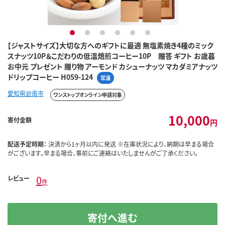
1
2
3
4
5
6
【ジャストサイズ】大切な方へのギフトに最適 無塩素焼き4種のミック
スナッツ10P＆こだわりの低温焙煎コーヒー10P 贈答 ギフト お歳暮
お中元 プレゼント 贈り物 アーモンド カシューナッツ マカダミアナッツ
ドリップコーヒー H059-124
常温
愛知県碧南市
ワンストップオンライン申請対象
10,000
寄付金額
円
配送予定時期：
決済から1ヶ月以内に発送 ※在庫状況により、納期は早まる場合
がございます。早まる場合、事前にご連絡はいたしませんがご了承ください。
0
レビュー
件
寄付へ進む