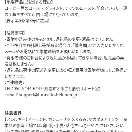
【地場産品に該当する理由】
コーヒー豆のロースト、グラインド、ナッツのロースト、配合といった一連
の工程をすべて市内工場にて行っています。
（告示第5条第3号に該当）
【注意事項】
・寄附申込み後のキャンセル、返礼品の変更・返品はできません。
・ご不在日やお引越し等がある場合は、「備考欄」にご入力いただくか、
メールやお電話にて事前連絡をお願いいたします。
・寄附者様のご都合により返礼品がお届けできない場合、返礼品の再
送は致しません。
・返礼品出荷後の配送先変更による転送費用は寄附者様にてご負担い
ただきます。
〈ご連絡先〉
TEL：050-5444-6447（碧南市ふるさと納税サポート室）
e-mail：support@furusato-hekinan.jp
注意書き
【アレルギー】アーモンド、カシューナッツ、くるみ、マカダミアナッツ ※
本品の製造工場では、卵・乳・小麦・落花生・えび・かに・さけ・さば・い
か・牛肉・豚肉・鶏肉・ゼラチン・アーモンド・カシューナッツ・くるみ・大