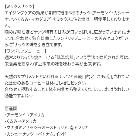
【ミックスナッツ】
エイジングケアの効果が期待できる4種のナッツ（アーモンド・カシュー
ナッツ・くるみ・マカダミア）をミックス。油と塩は一切使用しておりませ
ん。
噛めば噛むほどナッツ特有の甘みが口いっぱいに広がっていきます。ナ
ッツに合わせて独自焙煎したワンドリップコーヒーの苦みとコクが“さ
らに”ナッツの味を引き立てます。
【ワンドリップコーヒー】
通常よりじっくり焼き上げる「低温焙煎」という手法で焙煎された豆は、
栄養素を損なわず豆本来の味を味わう事が出来ます。
天然のサプリメントといわれるナッツと医療目的としても活用されてい
た歴史のあるコーヒーは体にも相性ピッタリ。
合わせて摂取することで体を内側から整えてくれます。これはうれしい
効能ですよね☆
原産国
・アーモンド→アメリカ
・くるみ→アメリカ
・マカダミアナッツ→オーストラリア、南アフリカ
・カシューナッツ→ベトナム、インド