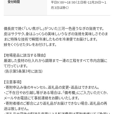
受付時間
平日9：00～18：00（土日祝・12月29日～１
月３日は除く）
備長炭で焼く「いい焦がし」がついた三河一色産うなぎの蒲焼です。
皮はサクサク、身はふっくらの美味しいうなぎの蒲焼を美味しさそのま
まに特殊な技術で瞬間冷凍したものを冷凍便でお届けします。
鰻をくぐらせたタレをお付けします。
【地場産品に該当する理由】
厳選した食材の仕入れから調理まで一連の工程をすべて市内店舗に
て行っています。
（告示第5条第3号に該当）
【注意事項】
・寄附申込み後のキャンセル、返礼品の変更・返品はできません。
・ご不在日やお引越し等がある場合は、「備考欄」にご入力いただくか、
メールやお電話にて事前連絡をお願いいたします。
・寄附者様のご都合により返礼品がお届けできない場合、返礼品の再
送は致しません。
・返礼品出荷後の配送先変更による転送費用は寄附者様にてご負担い