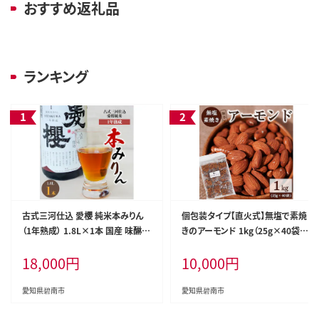
おすすめ返礼品
ランキング
古式三河仕込 愛櫻 純米本みりん
個包装タイプ【直火式】無塩で素焼
（1年熟成） 1.8L×1本 国産 味醂
きのアーモンド 1kg（25g×40袋）
醸造 調味料 料理 和食 米こうじ 醸
無添加 アメリカ産 個包装 無塩 ナ
18,000
円
10,000
円
造のまち 碧南市 杉浦味淋 H009-0
ッツ 小袋 ロカボ SUCRENUTS H0
41
59-116
愛知県碧南市
愛知県碧南市