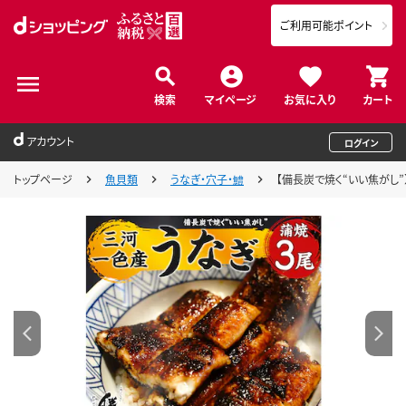
ご利用可能ポイント
検索
マイページ
お気に入り
カート
アカウント
ログイン
トップページ
魚貝類
うなぎ・穴子・鱧
【備長炭で焼く“いい焦がし”】