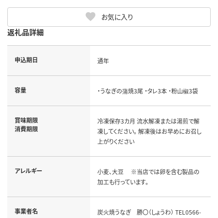
お気に入り
返礼品詳細
申込期日
通年
容量
・うなぎの蒲焼3尾 ・タレ3本 ・粉山椒3袋
賞味期限
冷凍保存3カ月 流水解凍または湯煎で解
消費期限
凍してください。 解凍後はお早めにお召し
上がりください
アレルギー
小麦、大豆 ※当店では卵を含む製品の
加工も行っています。
事業者名
炭火焼うなぎ 勝〇（しょうわ） TEL0566-