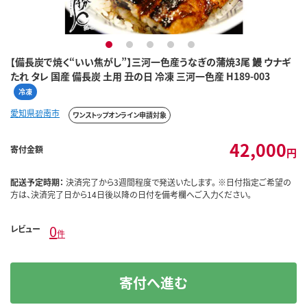
1
2
3
4
5
【備長炭で焼く“いい焦がし”】三河一色産うなぎの蒲焼3尾 鰻 ウナギ
たれ タレ 国産 備長炭 土用 丑の日 冷凍 三河一色産 H189-003
冷凍
愛知県碧南市
ワンストップオンライン申請対象
42,000
寄付金額
円
配送予定時期：
決済完了から3週間程度で発送いたします。 ※日付指定ご希望の
方は、決済完了日から14日後以降の日付を備考欄へご入力ください。
0
レビュー
件
寄付へ進む