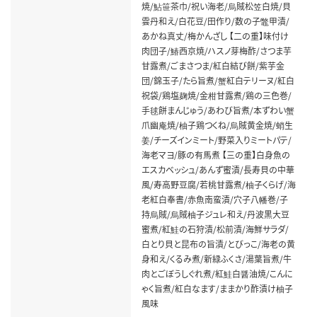
焼/鮎笹茶巾/祝い海老/烏賊松笠白焼/貝
雲丹和え/白花豆/田作り/数の子鼈甲漬/
あかね真丈/梅かんざし 【二の重】味付け
肉団子/鰆西京焼/ハスノ芽梅酢/さつま芋
甘露煮/ごまさつま/紅白結び餅/紫芋金
団/錦玉子/たら旨煮/蟹紅白テリーヌ/紅白
祝袋/鶏塩麹焼/金柑甘露煮/鶏の三色巻/
手毬餅まんじゅう/あわび旨煮/本ずわい蟹
爪幽庵焼/柚子鶏つくね/烏賊黄金焼/蛸生
姜/チーズインミート/野菜入りミートパテ/
海老マヨ/豚の有馬煮 【三の重】白身魚の
エスカベッシュ/あんず蜜漬/長寿貝の中華
風/寿高野豆腐/若桃甘露煮/柚子くらげ/海
老紅白奉書/赤魚南蛮漬/穴子八幡巻/子
持烏賊/烏賊柚子ジュレ和え/丹波黒大豆
蜜煮/紅鮭の石狩漬/松前漬/海鮮サラダ/
白とり貝と昆布の旨漬/とびっこ/海老の黄
身和え/くるみ煮/新緑ふくさ/湯葉旨煮/牛
肉とごぼうしぐれ煮/紅鮭白醤油焼/こんに
ゃく旨煮/紅白なます/ままかり酢漬け柚子
風味