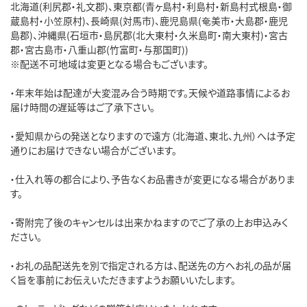
北海道(利尻郡・礼文郡)、東京都(青ヶ島村・利島村・新島村式根島・御
蔵島村・小笠原村)、長崎県(対馬市)、鹿児島県(奄美市・大島郡・鹿児
島郡)、沖縄県(石垣市・島尻郡(北大東村・久米島町・南大東村)・宮古
郡・宮古島市・八重山郡(竹富町・与那国町))
※配送不可地域は変更となる場合もございます。
・年末年始は配達が大変混み合う時期です。天候や道路事情によるお
届け時間の遅延等はご了承下さい。
・愛知県からの発送となりますので遠方（北海道、東北、九州）へは予定
通りにお届けできない場合がございます。
・仕入れ等の都合により、予告なくお品書きが変更になる場合がありま
す。
・寄附完了後のキャンセルは出来かねますのでご了承の上お申込みく
ださい。
・お礼の品配送先を別で指定される方は、配送先の方へお礼の品が届
く旨を事前にお伝えいただきますようお願いいたします。