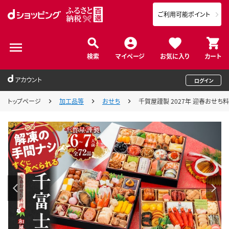
ご利用可能ポイント
検索
マイページ
お気に入り
カート
アカウント
ログイン
トップページ
加工品等
おせち
千賀屋謹製 2027年 迎春おせち