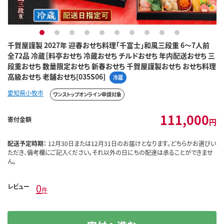
1
2
3
4
5
6
7
8
9
10
千賀屋謹製 2027年 迎春おせち料理「千富士」和風三段重 6～7人前
全72品 冷蔵［料亭おせち 冷蔵おせち チルドおせち 年内配送おせち 三
段重おせち 数量限定おせち 新春おせち 千賀屋謹製おせち おせち料理
高級おせち 老舗おせち[035S06]
冷蔵
愛知県小牧市
ワンストップオンライン申請対象
111,000
寄付金額
円
配送予定時期：
12月30日または12月31日のお届けとなります。どちらかお選びい
ただき、備考欄にご記入ください。それ以外の日にちの配達は承ることができませ
ん。
0
レビュー
件