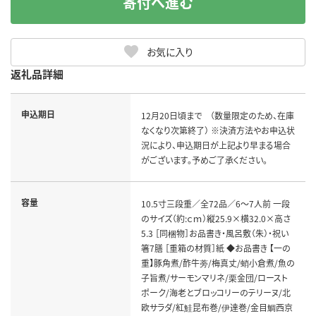
寄付へ進む
お気に入り
返礼品詳細
申込期日
12月20日頃まで （数量限定のため、在庫
なくなり次第終了） ※決済方法やお申込状
況により、申込期日が上記より早まる場合
がございます。予めご了承ください。
容量
10.5寸三段重／全72品／6～7人前 一段
のサイズ（約:ｃｍ）縦25.9×横32.0×高さ
5.3 ［同梱物］お品書き・風呂敷（朱）・祝い
箸7膳 ［重箱の材質］紙 ◆お品書き 【一の
重】豚角煮/酢牛蒡/梅真丈/蛸小倉煮/魚の
子旨煮/サーモンマリネ/栗金団/ロースト
ポーク/海老とブロッコリーのテリーヌ/北
欧サラダ/紅鮭昆布巻/伊達巻/金目鯛西京