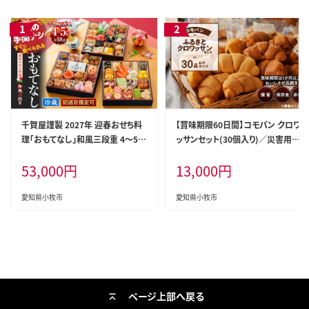
千賀屋謹製 2027年 迎春おせち料
【賞味期限60日間】コモパン クロワ
理「おもてなし」和風三段重 4～5人
ッサンセット(30個入り)／災害用備
前 全58品 冷蔵 ［料亭おせち 冷蔵
蓄 保存食 非常食 防災グッズにも
53,000
円
13,000
円
おせち チルドおせち 年内配送おせ
［パンセット クロワッサンセット 人
ち 三段重おせち 数量限定おせち 新
気パンセット 人気クロワッサンセッ
春おせち 千賀屋謹製おせち 人気お
ト 長持ちパン 長持ちクロワッサン
愛知県小牧市
愛知県小牧市
せち おせち料理 高級おせち 老舗お
ロングライフパン ロングライフク
せち］[035S04]
ロワッサン パネトーネ種パン クロ
ワッサン 黒糖クロワッサン ］[014K
06]
ページ上部へ戻る