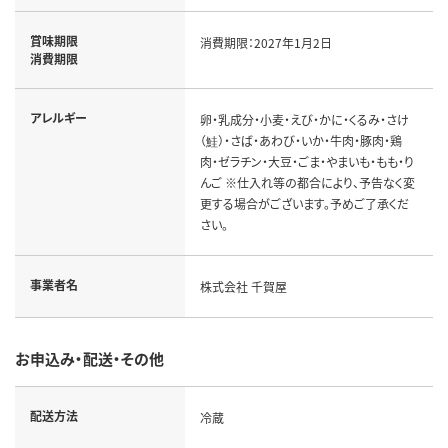
賞味期限
消費期限：2027年1月2日
消費期限
アレルギー
卵・乳成分・小麦・えび・かに・くるみ・さけ
（鮭）・さば・あわび・いか・牛肉・豚肉・鶏
肉・ゼラチン・大豆・ごま・やまいも・もも・り
んご ※仕入れ等の都合により、予告なく変
更する場合がございます。予めご了承くだ
さい。
事業者名
株式会社 千賀屋
お申込み・配送・その他
配送方法
冷蔵