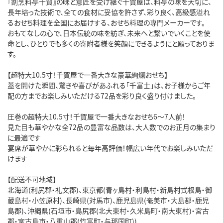
『割烹料亭千賀』の味と意匠を受け継ぐ千賀屋は、料亭の味を大切に、
長年培った技術で、全ての食材に妥協を許さず、彩り良く、高級感溢れ
るおせち料理を全国にお届けする、おせち料理の専門メーカーです。
おもてなしの心で、日本伝統の味を紡ぎ、未来へと繋いでいくことを使
命とし、ひとりでも多くの寄附者様を笑顔にできるようにと願っておりま
す。
【超特大10.5寸！千賀屋で一番大きな豪華絢爛おせち】
蓋を開けた瞬間、驚きや喜びがあふれる「千富士」は、お子様からご年
配の方までお楽しみいただける72品を彩り良く盛り付けました。
圧巻の超特大10.5寸！千賀屋で一番大きなおせち6～7人前！
見た目も華やかな全72品の豊富な品数は、大人数でのお正月の集まり
に最適です
宴席が華やかに彩られると毎年高評価！幅広い年代でお楽しみいただ
けます
【配送不可地域】
北海道(利尻郡・礼文郡)、東京都(青ヶ島村・利島村・新島村式根島・御
蔵島村・小笠原村)、長崎県(対馬市)、鹿児島県(奄美市・大島郡・鹿児
島郡)、沖縄県(石垣市・島尻郡(北大東村・久米島町・南大東村)・宮古
郡・宮古島市・八重山郡(竹富町・与那国町))