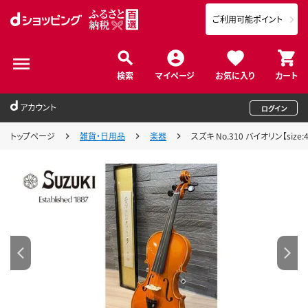
ご利用可能ポイント
検索
マイページ
お気に入り
カート
アカウント
ログイン
トップページ
雑貨・日用品
楽器
スズキ No.310 バイオリン【size:4