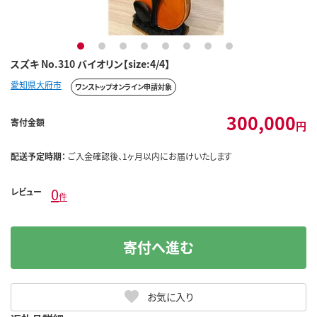
1
2
3
4
5
6
7
8
スズキ No.310 バイオリン【size:4/4】
愛知県大府市
ワンストップオンライン申請対象
300,000
寄付金額
円
配送予定時期：
ご入金確認後、1ヶ月以内にお届けいたします
0
レビュー
件
寄付へ進む
お気に入り