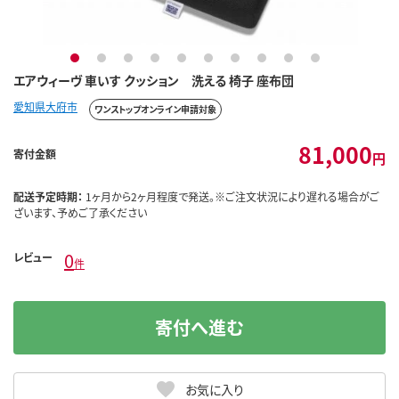
1
2
3
4
5
6
7
8
9
10
エアウィーヴ 車いす クッション 洗える 椅子 座布団
愛知県大府市
ワンストップオンライン申請対象
81,000
寄付金額
円
配送予定時期：
1ヶ月から2ヶ月程度で発送。※ご注文状況により遅れる場合がご
ざいます、予めご了承ください
0
レビュー
件
寄付へ進む
お気に入り