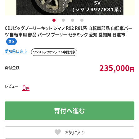
1
2
3
4
CDJビッグプーリーキット シマノ R92 R81系 自転車部品 自転車パー
ツ 自転車用 部品 パーツ プーリー セラミック 愛知 愛知県 日進市
常温
愛知県日進市
ワンストップオンライン申請対象
235,000
寄付金額
円
0
レビュー
件
寄付へ進む
お気に入り