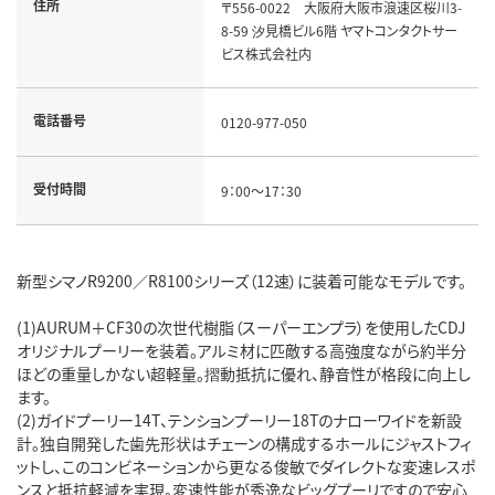
住所
〒556-0022 大阪府大阪市浪速区桜川3-
8-59 汐見橋ビル6階 ヤマトコンタクトサー
ビス株式会社内
電話番号
0120-977-050
受付時間
9：00～17：30
新型シマノR9200／R8100シリーズ（12速）に装着可能なモデルです。
(1)AURUM＋CF30の次世代樹脂（スーパーエンプラ）を使用したCDJ
オリジナルプーリーを装着。アルミ材に匹敵する高強度ながら約半分
ほどの重量しかない超軽量。摺動抵抗に優れ、静音性が格段に向上し
ます。
(2)ガイドプーリー14T、テンションプーリー18Tのナローワイドを新設
計。独自開発した歯先形状はチェーンの構成するホールにジャストフィ
ットし、このコンビネーションから更なる俊敏でダイレクトな変速レスポ
ンスと抵抗軽減を実現。変速性能が秀逸なビッグプーリですので安心