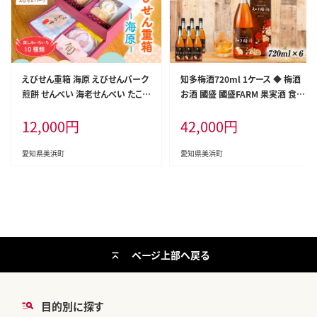
えびせん重箱 海原 えびせんパーク
知多梅酒720ml 1ケース ◆ 梅酒
煎餅 せんべい 海老せんべい たこせ
お酒 國盛 國盛FARM 果実酒 食前
ん たこせんべい いかせんべい 海老
酒 リキュール ロック ソーダ割 紅
12,000
円
42,000
円
いか たこ 姿焼き 詰め合わせ お菓
南高梅 南高梅 完熟梅 フルーツ 愛
子 おつまみ おやつ 美浜町 愛知県
知県 美浜町 中埜酒造
特産品 おみやげ お歳暮 お中元
愛知県美浜町
愛知県美浜町
ページ上部へ戻る
目的別に探す