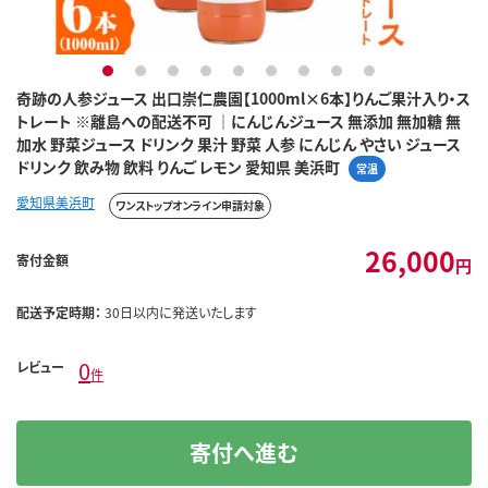
1
2
3
4
5
6
7
8
9
奇跡の人参ジュース 出口崇仁農園【1000ml×6本】りんご果汁入り・ス
トレート ※離島への配送不可 ｜にんじんジュース 無添加 無加糖 無
加水 野菜ジュース ドリンク 果汁 野菜 人参 にんじん やさい ジュース
ドリンク 飲み物 飲料 りんご レモン 愛知県 美浜町
常温
愛知県美浜町
ワンストップオンライン申請対象
26,000
寄付金額
円
配送予定時期：
30日以内に発送いたします
0
レビュー
件
寄付へ進む