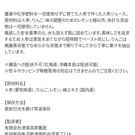
農薬や化学肥料を一切使用せずに育てた人参で作った人参ジュース。
原材料は人参、りんご、味の調整のためのレモンと梅以外、余計な添加
物は一切使用していません。
徹底した安全基準の元、水も加えず瓶に詰めています。美味しさを追求
するため人参は蒸気をあてながら短時間でペースト状にし、りんごは
無酸素状態でなめらかな状態まで擦り下ろしてから丁寧に果汁を抽出
しています。
※離島への配送不可（北海道、沖縄本島は配送可能）
※熨斗やラッピング等贈答用の対応はできませんのでご注意ください。
【原材料名】
人参（愛知県産）、りんご、レモン、梅エキス（国内産）
【保存方法】
直射日光を避け常温保存
【製造者】
有限会社津南高原農産
新潟県中魚沼郡津南町中深見丁114