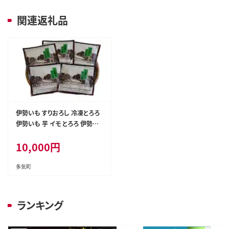
関連返礼品
伊勢いも すりおろし 冷凍とろろ
伊勢いも 芋 イモ とろろ 伊勢芋
とろろ芋 すりおろし 野菜 農作物
10,000
円
お手軽 とろろ汁 ご飯 そば つけ
汁 健康 稀少 名産品 簡単 便利
個包装 粘り 冷凍 三重県 多気町
多気町
HK-01
ランキング