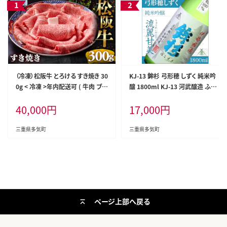
（冷凍）松阪牛 とろける すき焼き 30
KJ-13 鉾杉 弓形穂 しずく 純米吟
0g < 冷凍 >年内配送可 ( 牛肉 ブラ
醸 1800ml KJ-13 河武醸造 ふる
ンド牛 高級 和牛 国産牛 松阪牛 松
さと納税 さけ 金賞 ゴールド 受賞
40,000
円
17,000
円
坂牛 しゃぶしゃぶ 肩ロース 肩 霜
山田錦 アルコール 15度 日本酒 清
ふり肉 霜降りしゃぶしゃぶ 松阪牛
酒 酒 国産 伊勢の国 ライスワイン
とろける 牛肉 しゃぶしゃぶ肉 自宅
三重県 多気町
三重県多気町
三重県多気町
用 ギフト 牛肉 肩ロース 肩 しゃぶ
しゃぶ 松阪牛すき焼き 松阪牛 三重
県 多気町)UOD-05-02
ページ上部へ戻る