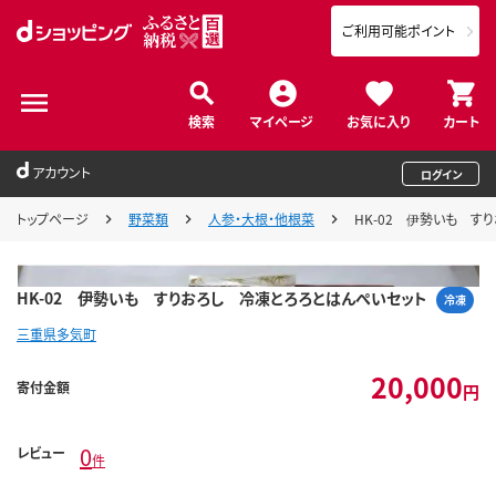
ご利用可能ポイント
検索
マイページ
お気に入り
カート
アカウント
ログイン
トップページ
野菜類
人参・大根・他根菜
HK-02 伊勢いも す
HK-02 伊勢いも すりおろし 冷凍とろろとはんぺいセット
冷凍
三重県多気町
20,000
寄付金額
円
0
レビュー
件