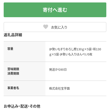
寄付へ進む
お気に入り
返礼品詳細
容量
伊勢いもすりおろし際130ｇ×5袋・和130
ｇ×5袋 伊勢いも入りはんぺい5枚
賞味期限
発送から90日
消費期限
事業者名
株式会社宝芋園
お申込み・配送・その他