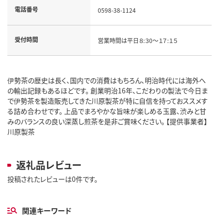
電話番号
0598-38-1124
受付時間
営業時間は平日８:３0～１７:１５
伊勢茶の歴史は長く、国内での消費はもちろん、明治時代には海外へ
の輸出記録もあるほどです。 創業明治16年、こだわりの製法で今日ま
で伊勢茶を製造販売してきた川原製茶が特に自信を持っておススメす
る詰め合わせです。 上品でまろやかな旨味が楽しめる玉露、渋みと甘
みのバランスの良い深蒸し煎茶を是非ご賞味ください。 【提供事業者】
川原製茶
返礼品レビュー
投稿されたレビューは0件です。
関連キーワード