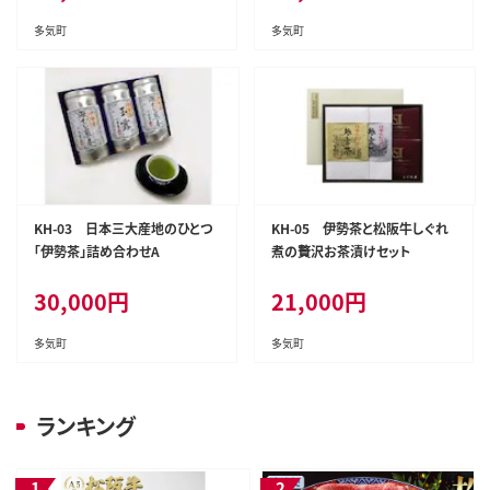
多気町
多気町
KH-03 日本三大産地のひとつ
KH-05 伊勢茶と松阪牛しぐれ
「伊勢茶」詰め合わせA
煮の贅沢お茶漬けセット
30,000
円
21,000
円
多気町
多気町
ランキング