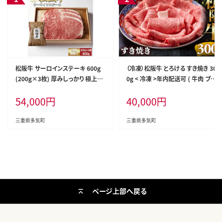
松阪牛 サーロインステーキ 600g
（冷凍）松阪牛 とろける すき焼き 30
(200g×3枚) 厚みしっかり 極上の
0g < 冷凍 >年内配送可 ( 牛肉 ブラ
柔らかさ 化粧箱入り 柔らかい 松
ンド牛 高級 和牛 国産牛 松阪牛 松
54,000
円
40,000
円
坂牛 松阪肉 霜降り 高級ブランド牛
坂牛 しゃぶしゃぶ 肩ロース 肩 霜
ロース サーロイン ステーキ ビフテ
ふり肉 霜降りしゃぶしゃぶ 松阪牛
キ 焼肉 自宅用 贈答品 化粧箱 ギフ
とろける 牛肉 しゃぶしゃぶ肉 自宅
三重県多気町
三重県多気町
ト お歳暮 牛肉 とろける 和牛 三重
用 ギフト 牛肉 肩ロース 肩 しゃぶ
県 A4 A5 特産松阪牛 TKG-63
しゃぶ 松阪牛すき焼き 松阪牛 三重
県 多気町)UOD-05-02
ページ上部へ戻る