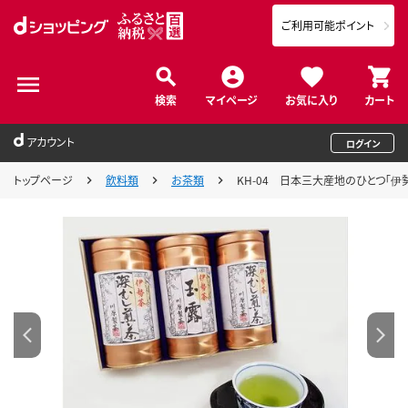
ご利用可能ポイント
検索
マイページ
お気に入り
カート
アカウント
ログイン
トップページ
飲料類
お茶類
KH-04 日本三大産地のひとつ「伊