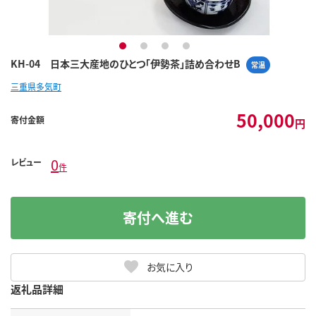
1
2
3
4
KH-04 日本三大産地のひとつ「伊勢茶」詰め合わせB
常温
三重県多気町
50,000
寄付金額
円
0
レビュー
件
寄付へ進む
お気に入り
返礼品詳細