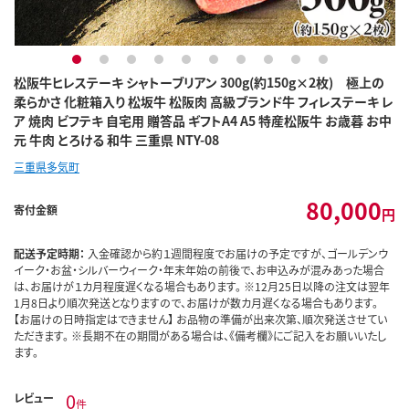
1
2
3
4
5
6
7
8
9
10
松阪牛ヒレステーキ シャトーブリアン 300g(約150g×2枚) 極上の
柔らかさ 化粧箱入り 松坂牛 松阪肉 高級ブランド牛 フィレステーキ レ
ア 焼肉 ビフテキ 自宅用 贈答品 ギフトA4 A5 特産松阪牛 お歳暮 お中
元 牛肉 とろける 和牛 三重県 NTY-08
三重県多気町
80,000
寄付金額
円
配送予定時期：
入金確認から約１週間程度でお届けの予定ですが、ゴールデンウ
イーク・お盆・シルバーウィーク・年末年始の前後で、お申込みが混みあった場合
は、お届けが１カ月程度遅くなる場合もあります。 ※12月25日以降の注文は翌年
1月8日より順次発送となりますので、お届けが数カ月遅くなる場合もあります。
【お届けの日時指定はできません】 お品物の準備が出来次第、順次発送させてい
ただきます。 ※長期不在の期間がある場合は、《備考欄》にご記入をお願いいたし
ます。
0
レビュー
件