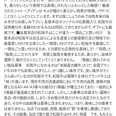
す。 柔らかいという表現では表現しきれないふわっとした触感！！ 厳選
されたシャトーブリアンは キメが細かく柔らかい肉質が特徴。 パサつく
ことなく、しっとりとしています。 まずは塩こしょうのみでお肉本来の旨
みをぜひお楽しみ下さい。 友屋本店オリジナルの化粧箱入り、松阪牛の
証明書付き、金額のわかるものは同封しておりませんので、ギフトにも最
適です。 ■友屋本店の松阪牛はここが違う ・一頭丸ごと買い付け 友
屋本店の松阪牛は店主自らによる生産者との直接取引及び現地での
直接買い付けを主体とした一頭買い付けです。よい松阪牛を厳選して、
一頭丸ごと買い付けるため、どの部位も圧倒的な美味しさ！ ・「肉質」と
「脂質」にこだわります 肉質と脂質を重視するため、柔らかく、旨味が
濃厚で、脂がさらっとしていてくどくありません。 ・等級に惑わされな
い独自基準 松阪牛になれるのは「未経産の雌牛」だけ！ 全国ブラン
ド牛の中でも非常にめずらしく、かつ厳しい条件です。 良い条件がたく
さん揃っているのが松阪牛です。松阪牛は霜降り主体のブランド牛とは
「味」が違います。 現在牛肉の流通過程において牛肉の品質、価格の指
標となるA5・A4・A3等々の格付け（等級）が確立されており、一般的にA
5等級が最高級と言われています。 しかしこの基準は歩留まり・霜降り
具合・肉や脂肪の色、しまり・きめ等の外見だけから決定されたもので
あり、その牛の血統等は基準に含まれません。つまり、美味しさの基準で
はありません。 当店では血統、肉質、脂質の"質"を重視し厳選しており
ます。 その結果、当店で取り扱う松阪牛はA4、A5、特産 です。 もちろん