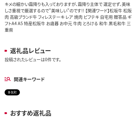
キメの細かい霜降りも入っておりますが、霜降り主体で 選定せず、美味
しさ重視で厳選するので"美味しい"のです!! 【関連ワード】松坂牛 松阪
肉 高級ブランド牛 フィレステーキ レア 焼肉 ビフテキ 自宅用 贈答品 ギ
フトA4 A5 特産松阪牛 お歳暮 お中元 牛肉 とろける 和牛 黒毛和牛 三
重県
返礼品レビュー
投稿されたレビューは0件です。
関連キーワード
多気町
おすすめ返礼品