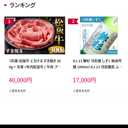
ランキング
（冷凍）松阪牛 とろける すき焼き 30
KJ-13 鉾杉 弓形穂 しずく 純米吟
0g < 冷凍 >年内配送可 ( 牛肉 ブラ
醸 1800ml KJ-13 河武醸造 ふる
ンド牛 高級 和牛 国産牛 松阪牛 松
さと納税 さけ 金賞 ゴールド 受賞
40,000
円
17,000
円
坂牛 しゃぶしゃぶ 肩ロース 肩 霜
山田錦 アルコール 15度 日本酒 清
ふり肉 霜降りしゃぶしゃぶ 松阪牛
酒 酒 国産 伊勢の国 ライスワイン
とろける 牛肉 しゃぶしゃぶ肉 自宅
三重県 多気町
三重県多気町
三重県多気町
用 ギフト 牛肉 肩ロース 肩 しゃぶ
しゃぶ 松阪牛すき焼き 松阪牛 三重
県 多気町)UOD-05-02