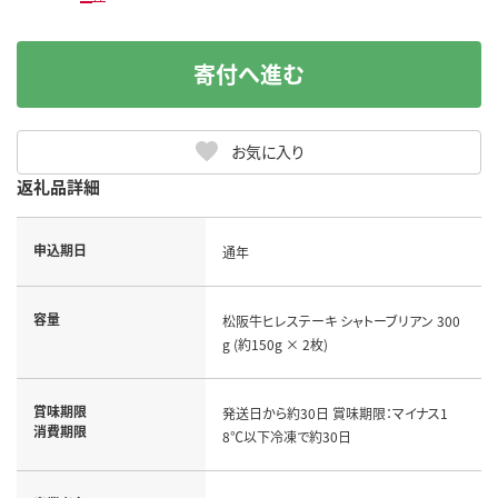
寄付へ進む
お気に入り
返礼品詳細
申込期日
通年
容量
松阪牛ヒレステーキ シャトーブリアン 300
g (約150g × 2枚)
賞味期限
発送日から約30日 賞味期限：マイナス1
消費期限
8℃以下冷凍で約30日