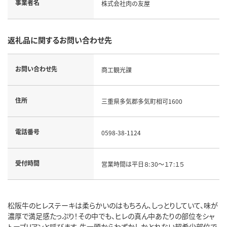
事業者名
株式会社肉の友屋
返礼品に関するお問い合わせ先
お問い合わせ先
商工観光課
住所
三重県多気郡多気町相可1600
電話番号
0598-38-1124
受付時間
営業時間は平日８:３0～１７:１５
松阪牛のヒレステーキは柔らかいのはもちろん、しっとりしていて、味が
濃厚で満足感たっぷり！その中でも、ヒレの真ん中あたりの部位をシャ
トーブリアンと呼びます。牛一頭からわずかしかとれない超希少部位で