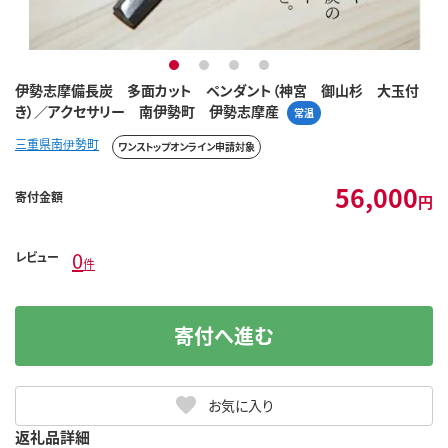
1
2
3
4
伊勢志摩備長炭 多面カット ペンダント（神宮 御山杉 大玉付
き）／アクセサリー 南伊勢町 伊勢志摩産
常温
三重県南伊勢町
ワンストップオンライン申請対象
56,000
寄付金額
円
0
レビュー
件
寄付へ進む
お気に入り
返礼品詳細