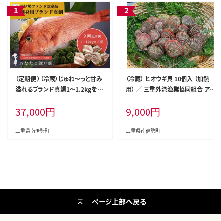
（定期便 ）（冷蔵）じゅわ～っと甘み
（冷蔵） ヒオウギ貝 10個入 （加熱
溢れるブランド真鯛1～1.2kgを３
用） ／ 三重外湾漁業協同組合 アッ
回お届け！ 食べ比べ 皮あり スキン
パッパ貝 炊き込みご飯 グラタン B
37,000
円
9,000
円
レス 4ヶ月に１回 ／ はさま あなた
BQ バーベキュー 魚貝 海鮮 産地直
に逢い鯛。 鯛 真鯛 刺身 湯引き 南
送 三重県 南伊勢町
伊勢町 伊勢志摩
三重県南伊勢町
三重県南伊勢町
ページ上部へ戻る