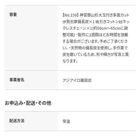
容量
【No.159】 神宮御山杉大玉付き多面カット
伊勢志摩備長炭×1 蝋引きコットン紐ネッ
クレスチェーン×1(約50cm～65cmに調
整可能) ・製作に2週間ほどお時間を頂戴
する場合がございます。予めご了承くださ
い。 ・天然物の備長炭を使用し、手作業で
炭を磨いているため、形や輝きが写真と異
なります。
事業者名
アジアイロ雑貨店
お申込み・配送・その他
配送方法
常温