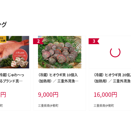
ング
（冷蔵）じゅわ～っ
（冷蔵） ヒオウギ貝 10個入
（冷蔵） ヒオウギ貝 20個
るブランド真鯛1
（加熱用） ／ 三重外湾漁業
（加熱用） ／ 三重外湾
を３回お届け！ 食べ
協同組合 アッパッパ貝 炊き
協同組合 アッパッパ貝 
0
円
9,000
円
16,000
円
 スキンレス 4ヶ
込みご飯 グラタン BBQ バー
込みご飯 グラタン BBQ
 はさま あなたに
ベキュー 魚貝 海鮮 産地直
ベキュー 魚貝 海鮮 産
 真鯛 刺身 湯引き
送 三重県 南伊勢町
送 三重県 南伊勢町
町
三重県南伊勢町
三重県南伊勢町
伊勢志摩