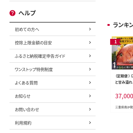
ヘルプ
ランキ
初めての方へ
控除上限金額の目安
ふるさと納税確定申告ガイド
ワンストップ特例制度
（定期便 ）
よくある質問
と甘み溢れ
～1.2kg
37,00
比べ 皮あり
お知らせ
月に１回 ／
逢い鯛。 鯛
三重県南伊勢
お問い合わせ
南伊勢町 
利用規約