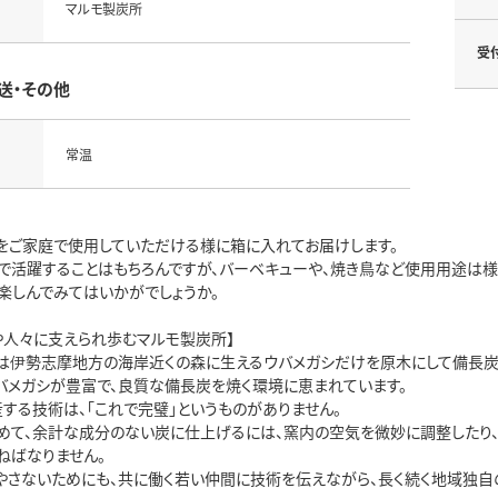
マルモ製炭所
受
送・その他
常温
をご家庭で使用していただける様に箱に入れてお届けします。
で活躍することはもちろんですが、バーベキューや、焼き鳥など使用用途は様
楽しんでみてはいかがでしょうか。
や人々に支えられ歩むマルモ製炭所】
は伊勢志摩地方の海岸近くの森に生えるウバメガシだけを原木にして備長炭
バメガシが豊富で、良質な備長炭を焼く環境に恵まれています。
する技術は、「これで完璧」というものがありません。
めて、余計な成分のない炭に仕上げるには、窯内の空気を微妙に調整したり、
ねばなりません。
やさないためにも、共に働く若い仲間に技術を伝えながら、長く続く地域独自の