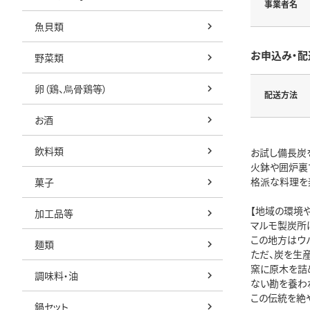
事業者名
魚貝類
お申込み・配
野菜類
卵（鶏、烏骨鶏等）
配送方法
お酒
飲料類
お試し備長炭
火鉢や囲炉裏
格派な料理を
菓子
【地域の環境
加工品等
マルモ製炭所
この地方はウ
麺類
ただ、炭を生産
窯に原木を詰
調味料・油
ない勘を養わ
この伝統を絶
鍋セット