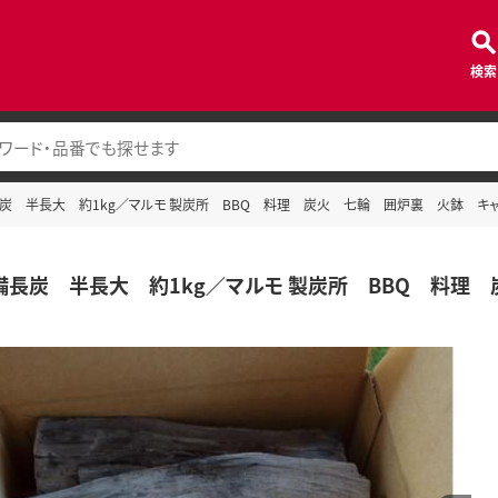
検索
長炭 半長大 約1kg／マルモ 製炭所 BBQ 料理 炭火 七輪 囲炉裏 火鉢 キ
備長炭 半長大 約1kg／マルモ 製炭所 BBQ 料理