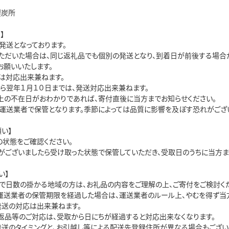
製炭所
】
発送となっております。
ただいた場合は、同じ返礼品でも個別の発送となり、到着日が前後する場合が
お願いいたします。
は対応出来兼ねます。
から翌年１月１０日までは、発送対応出来兼ねます。
上の不在日がおわかりであれば、寄付直後に当方までお知らせください。
運送業者で保管となります。季節によっては品質に影響を及ぼす恐れがござ
い】
の状態をご確認ください。
がございましたら受け取った状態で保管していただき、受取日のうちに当方ま
い】
で日数の掛かる地域の方は、お礼品の内容をご理解の上、ご寄付をご検討くだ
運送業者の保管期限を経過した場合は、運送業者のルール上、やむを得ず当
発送の対応は出来兼ねます。
返品等のご対応は、受取から日にちが経過すると対応出来なくなります。
発送のタイミングと、お引越し等による配送先登録住所が異なる場合もござい