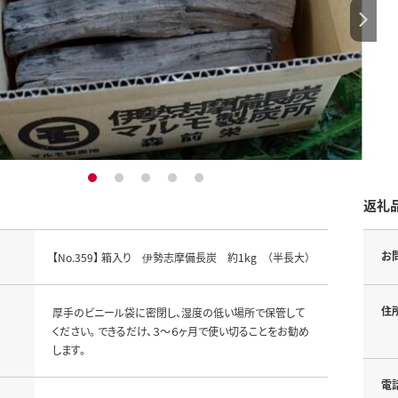
1
2
3
4
5
返礼
お
【No.359】 箱入り 伊勢志摩備長炭 約1kg （半長大）
住
厚手のビニール袋に密閉し、湿度の低い場所で保管して
ください。 できるだけ、３～６ヶ月で使い切ることをお勧め
します。
電