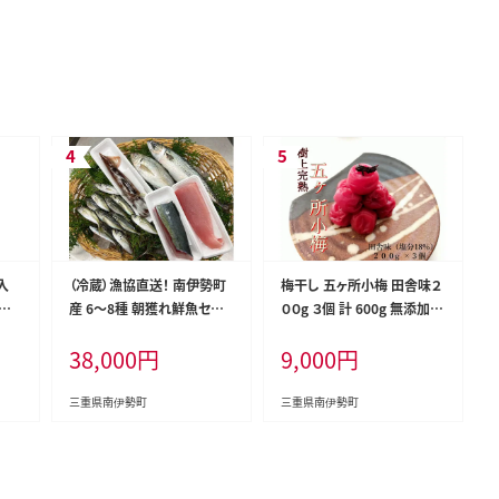
入
（冷蔵）漁協直送！ 南伊勢町
梅干し 五ヶ所小梅 田舎味２
漁業
産 6～8種 朝獲れ鮮魚セット
００g ３個 計 600g 無添加
炊き
／三重外湾漁業協同組合 お
樹上 完熟 とろける 塩分 1
38,000
円
9,000
円
 バー
刺身 新鮮 詰合せ おいしい
8% ないぜ しぜん村 ふるさ
地直
とれたて 旬 三重県 伊勢志摩
と 納税 うめ 梅 ume 手作り
うめぼし 伊勢志摩 三重県
三重県南伊勢町
三重県南伊勢町
南伊勢町