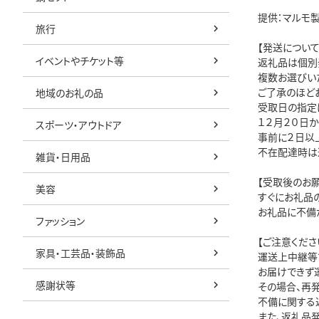
提供：マルモ
旅行
【発送について
イベントやチケット等
返礼品は個別
複数お選びい
ご了承のほど
地域のお礼の品
受取日の指定
１２月２０日
スポーツ・アウトドア
事前に２日以
不在配達時は
雑貨・日用品
【受取後のお願
美容
すぐにお礼品
お礼品に不備
ファッション
【ご注意くださ
家具・工芸品・装飾品
運送上中継等
お届けできず
感謝状等
その場合、再
不備に関する
また、返礼品