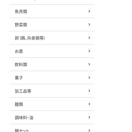
魚貝類
野菜類
卵（鶏、烏骨鶏等）
お酒
飲料類
菓子
加工品等
麺類
調味料・油
鍋セット