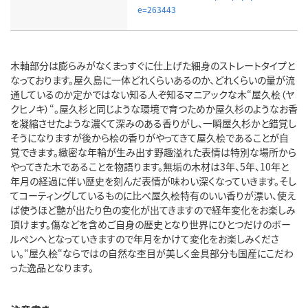
e=263443
木軸部分は膨らみがなくまっすぐに仕上げた細身のストレートタイプと
なっております。屋久島に一体どれくらいあるのか、どれくらいの量が流
通しているのか定かではない知る人ぞ知るマニアックな木“屋久桧（ヤ
クヒノキ）“。屋久杉と同じような環境で育つためか屋久杉のようなお香
を凝縮させたような濃くて深みのある香りがし、一瞬屋久杉かと錯覚し
そうになりますが後から桧の香りがやってきて屋久桧であることが自
覚できます。緻密な年輪が生み出す野趣溢れた表情は特別な場所から
やってきた木であることを物語ります。無垢の木材は3年、5年、10年と
年月の経過に伴い歴史を刻んだ表情が味わい深くなっていきます。そし
てコーティングしているものに比べ屋久桧特有のいい香りが漂い、使え
ば使うほど艶が出たり色の変化が出てきますので経年変化をお楽しみ
頂けます。傷などを含めご自身の歴史となり世界にひとつだけのボー
ルペンへとなっていきますので年月をかけて変化をお楽しみくださ
い。“屋久桧“ならではの自然な杢目が美しく金具部分も国産にこだわ
った逸品となります。