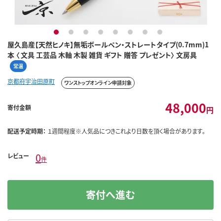
1
2
3
4
5
6
7
8
屋久島産【天然ヒノキ】無垢ボールペン・ストレートタイプ(0.7mm)1
本 〈 文具 工芸品 木軸 木製 雑貨 ギフト 贈答 プレゼント〉 文房具
常温
京都府宇治田原町
ワンストップオンライン申請対象
48,000
寄付金額
円
配送予定時期：
１週間程度※人気品につきこれより日数を頂く場合があります。
0
レビュー
件
寄付へ進む