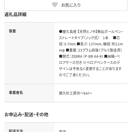
お気に入り
返礼品詳細
容量
●屋久島産 【天然ヒノキ】無垢ボールペン・
ストレートタイプ（ノック式） 1本 ■芯
径：0.7mm ■長さ：137mm、軸径：約11m
mφ ■重量：23グラム前後（アルミ製金具）
■替芯：ZEBRA （P-BR-6A-K) ■桐箱・ベ
ロアケース付き ※ベロアペンケースのデ
ザインは予告なく変更することがあります
のでご了承ください。
事業者名
屋久杉工房京～kei～
お申込み・配送・その他
配送方法
常温