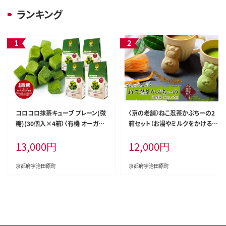
ランキング
コロコロ抹茶キューブ プレーン(微
〈京の老舗〉ねこ忍茶かぷちーの2
糖)(30個入×4箱）〈有機 オーガニ
箱セット（お湯やミルクをかけると
ック 無農薬 抹茶スイーツ スイーツ
ドロン）〈スイーツ 宇治抹茶 抹茶
13,000
円
12,000
円
お菓子 宇治抹茶 抹茶 抹茶ラテ フ
お茶 茶 カプチーノ ほうじ茶 アイス
リーズドライ〉 手軽 茶道具要らず
ホット ミルク ギフト 贈り物 飲料 加
工食品〉 和菓子
京都府宇治田原町
京都府宇治田原町