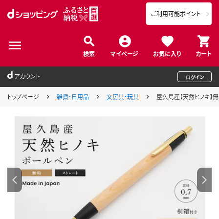
ご利用可能ポイント
検索
マイページ
お気に入り
カート
アカウント
ログイン
トップページ
雑貨・日用品
文房具・玩具
屋久島産【天然ヒノキ】無垢