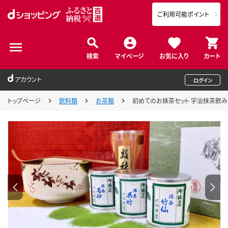
ご利用可能ポイント
検索
マイページ
お気に入り
カート
アカウント
ログイン
トップページ
飲料類
お茶類
初めてのお抹茶セット 宇治抹茶飲み比