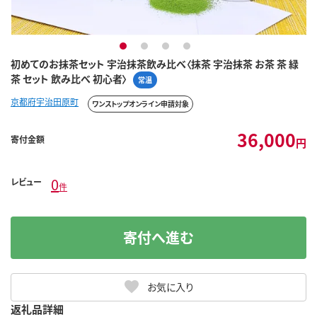
1
2
3
4
初めてのお抹茶セット 宇治抹茶飲み比べ〈抹茶 宇治抹茶 お茶 茶 緑
茶 セット 飲み比べ 初心者〉
常温
京都府宇治田原町
ワンストップオンライン申請対象
36,000
寄付金額
円
0
レビュー
件
寄付へ進む
お気に入り
返礼品詳細