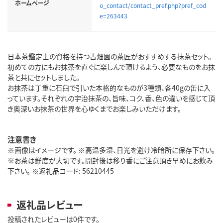
ホームページ
o_contact/contact_pref.php?pref_cod
e=263443
日本茶鑑定士の資格を持つ古畑園の茶匠がおすすめする抹茶セット。
初めての方にもお抹茶を直ぐに楽しんで頂けるよう、必要なものをお抹
茶と共にセットしました。
お抹茶は丁重に石臼で引いた本格的なものが3種類、各40gの缶に入
っています。それぞれの宇治抹茶の、旨味、コク、香、色の違いを感じて頂
き奥深いお抹茶の世界を心ゆくまでお楽しみいただけます。
注意書き
※画像はイメージです。 ※高温多湿、日光を避け冷暗所に保存下さい。
※お茶は鮮度が大切です。開封後は移り香にご注意頂き早めにお飲み
下さい。 ※返礼品コード: 56210445
返礼品レビュー
投稿されたレビューは0件です。