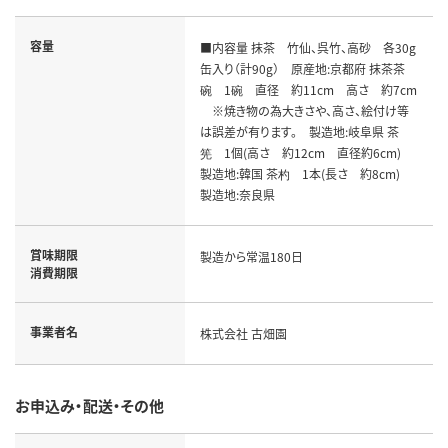
容量
■内容量 抹茶 竹仙、呉竹、高砂 各30g
缶入り（計90g） 原産地:京都府 抹茶茶
碗 1碗 直径 約11cm 高さ 約7cm
※焼き物の為大きさや、高さ、絵付け等
は誤差が有ります。 製造地:岐阜県 茶
筅 1個(高さ 約12cm 直径約6cm)
製造地:韓国 茶杓 1本(長さ 約8cm)
製造地:奈良県
賞味期限
製造から常温180日
消費期限
事業者名
株式会社 古畑園
お申込み・配送・その他