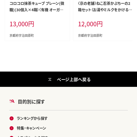
コロコロ抹茶キューブ プレーン(微
〈京の老舗〉ねこ忍茶かぷちーの2
糖)(30個入×4箱）〈有機 オーガニ
箱セット（お湯やミルクをかけると
ック 無農薬 抹茶スイーツ スイーツ
ドロン）〈スイーツ 宇治抹茶 抹茶
13,000
円
12,000
円
お菓子 宇治抹茶 抹茶 抹茶ラテ フ
お茶 茶 カプチーノ ほうじ茶 アイス
リーズドライ〉 手軽 茶道具要らず
ホット ミルク ギフト 贈り物 飲料 加
工食品〉 和菓子
京都府宇治田原町
京都府宇治田原町
ページ上部へ戻る
目的別に探す
ランキングから探す
特集・キャンペーン