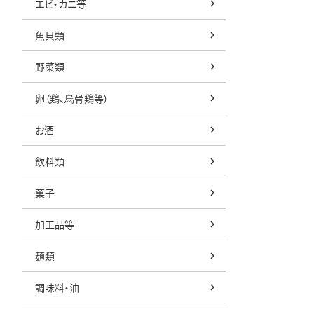
エビ・カニ等
魚貝類
野菜類
卵（鶏、烏骨鶏等）
お酒
飲料類
菓子
加工品等
麺類
調味料・油