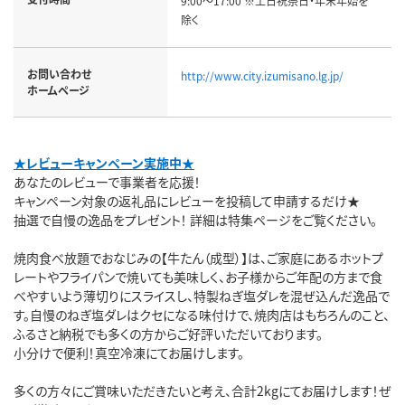
9:00～17:00 ※土日祝祭日・年末年始を
除く
お問い合わせ
http://www.city.izumisano.lg.jp/
ホームページ
★レビューキャンペーン実施中★
あなたのレビューで事業者を応援！
キャンペーン対象の返礼品にレビューを投稿して申請するだけ★
抽選で自慢の逸品をプレゼント！ 詳細は特集ページをご覧ください。
焼肉食べ放題でおなじみの【牛たん（成型）】は、ご家庭にあるホットプ
レートやフライパンで焼いても美味しく、お子様からご年配の方まで食
べやすいよう薄切りにスライスし、特製ねぎ塩ダレを混ぜ込んだ逸品で
す。自慢のねぎ塩ダレはクセになる味付けで、焼肉店はもちろんのこと、
ふるさと納税でも多くの方からご好評いただいております。
小分けで便利！真空冷凍にてお届けします。
多くの方々にご賞味いただきたいと考え、合計2kgにてお届けします！ぜ