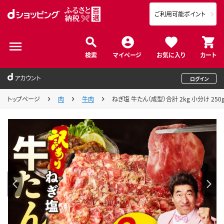
ご利用可能ポイント
検索
マイページ
お気に入り
カート
アカウント
ログイン
トップページ
肉
牛肉
ねぎ塩 牛たん（成型）合計 2kg 小分け 250