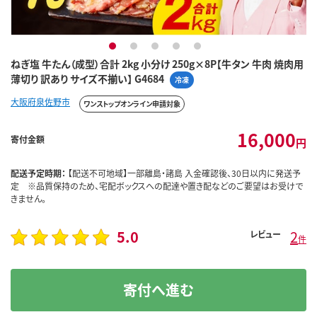
1
2
3
4
5
ねぎ塩 牛たん（成型）合計 2kg 小分け 250g×8P【牛タン 牛肉 焼肉用
薄切り 訳あり サイズ不揃い】 G4684
冷凍
大阪府泉佐野市
ワンストップオンライン申請対象
16,000
寄付金額
円
配送予定時期：
【配送不可地域】一部離島・諸島 入金確認後、30日以内に発送予
定 ※品質保持のため、宅配ボックスへの配達や置き配などのご要望はお受けで
きません。
5.0
2
レビュー
件
寄付へ進む