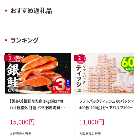
おすすめ返礼品
ランキング
【訳あり】銀鮭 切り身 3kg(約27切
ソフトパックティッシュ 60パック×
れ)【規格外 甘塩 バラ凍結 海鮮 魚
400枚 200組【ピュアパルプ100％
介 鮭 さけ しゃけ お弁当 朝食 おか
高評価 人気急上昇 まとめ買い 日
15,000
円
11,000
円
ず 簡単調理 家計応援】 G4148
用品 常備品 てぃっしゅ 備蓄 防災
箱なし】 010B1754
大阪府泉佐野市
大阪府泉佐野市