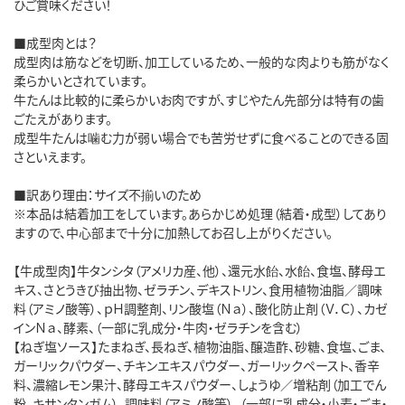
ひご賞味ください！
■成型肉とは？
成型肉は筋などを切断、加工しているため、一般的な肉よりも筋がなく
柔らかいとされています。
牛たんは比較的に柔らかいお肉ですが、すじやたん先部分は特有の歯
ごたえがあります。
成型牛たんは噛む力が弱い場合でも苦労せずに食べることのできる固
さといえます。
■訳あり理由：サイズ不揃いのため
※本品は結着加工をしています。あらかじめ処理（結着・成型）してあり
ますので、中心部まで十分に加熱してお召し上がりください。
【牛成型肉】牛タンシタ（アメリカ産、他）、還元水飴、水飴、食塩、酵母エ
キス、さとうきび抽出物、ゼラチン、デキストリン、食用植物油脂／調味
料（アミノ酸等）、ｐＨ調整剤、リン酸塩（Ｎａ）、酸化防止剤（Ｖ．Ｃ）、カゼ
インＮａ、酵素、（一部に乳成分・牛肉・ゼラチンを含む）
【ねぎ塩ソース】たまねぎ、長ねぎ、植物油脂、醸造酢、砂糖、食塩、ごま、
ガーリックパウダー、チキンエキスパウダー、ガーリックペースト、香辛
料、濃縮レモン果汁、酵母エキスパウダー、しょうゆ／増粘剤（加工でん
粉、キサンタンガム）、調味料（アミノ酸等）、（一部に乳成分・小麦・ごま・