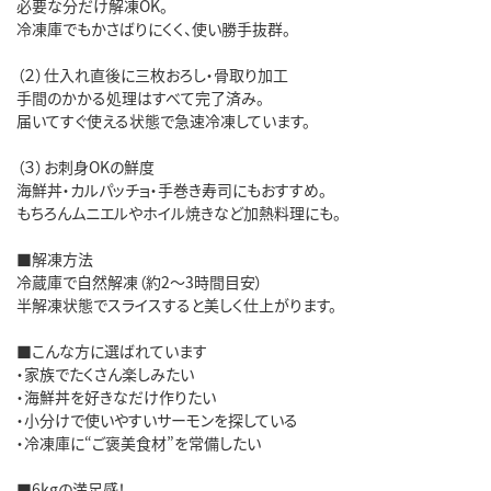
必要な分だけ解凍OK。
冷凍庫でもかさばりにくく、使い勝手抜群。
（２）仕入れ直後に三枚おろし・骨取り加工
手間のかかる処理はすべて完了済み。
届いてすぐ使える状態で急速冷凍しています。
（３）お刺身OKの鮮度
海鮮丼・カルパッチョ・手巻き寿司にもおすすめ。
もちろんムニエルやホイル焼きなど加熱料理にも。
■解凍方法
冷蔵庫で自然解凍（約2～3時間目安）
半解凍状態でスライスすると美しく仕上がります。
■こんな方に選ばれています
・家族でたくさん楽しみたい
・海鮮丼を好きなだけ作りたい
・小分けで使いやすいサーモンを探している
・冷凍庫に“ご褒美食材”を常備したい
■6kgの満足感！