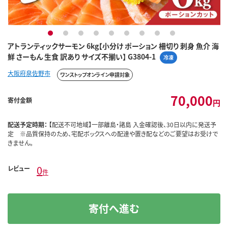
1
2
3
4
5
6
7
8
9
アトランティックサーモン 6kg【小分け ポーション 柵切り 刺身 魚介 海
鮮 さーもん 生食 訳あり サイズ不揃い】 G3804-1
冷凍
大阪府泉佐野市
ワンストップオンライン申請対象
70,000
寄付金額
円
配送予定時期：
【配送不可地域】一部離島・諸島 入金確認後、30日以内に発送予
定 ※品質保持のため、宅配ボックスへの配達や置き配などのご要望はお受けで
きません。
0
レビュー
件
寄付へ進む