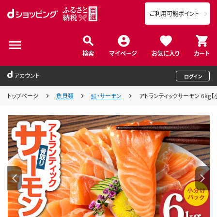
ご利用可能ポイント
検索
マイページ
お気に入り
カート
アカウント
ログイン
トップページ
魚貝類
鮭・サーモン
アトランティックサーモン 6kg【