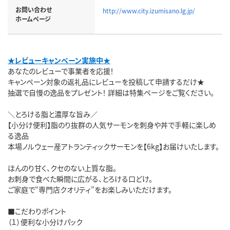
お問い合わせ
http://www.city.izumisano.lg.jp/
ホームページ
★レビューキャンペーン実施中★
あなたのレビューで事業者を応援！
キャンペーン対象の返礼品にレビューを投稿して申請するだけ★
抽選で自慢の逸品をプレゼント！ 詳細は特集ページをご覧ください。
＼とろける脂と濃厚な旨み／
【小分け便利】脂のり抜群の人気サーモンを刺身や丼で手軽に楽しめ
る逸品
本場ノルウェー産アトランティックサーモンを【6kg】お届けいたします。
ほんのり甘く、クセのない上質な脂。
お刺身で食べた瞬間に広がる、とろける口どけ。
ご家庭で“専門店クオリティ”をお楽しみいただけます。
■こだわりポイント
（１）便利な小分けパック