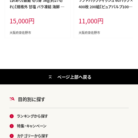
【訳あり】銀鮭 切り身 3kg(約27切
ソフトパックティッシュ 60パック×
れ)【規格外 甘塩 バラ凍結 海鮮 魚
400枚 200組【ピュアパルプ100％
介 鮭 さけ しゃけ お弁当 朝食 おか
高評価 人気急上昇 まとめ買い 日
15,000
円
11,000
円
ず 簡単調理 家計応援】 G4148
用品 常備品 てぃっしゅ 備蓄 防災
箱なし】 010B1754
大阪府泉佐野市
大阪府泉佐野市
ページ上部へ戻る
目的別に探す
ランキングから探す
特集・キャンペーン
カテゴリーから探す