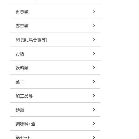
魚貝類
野菜類
卵（鶏、烏骨鶏等）
お酒
飲料類
菓子
加工品等
麺類
調味料・油
鍋セット