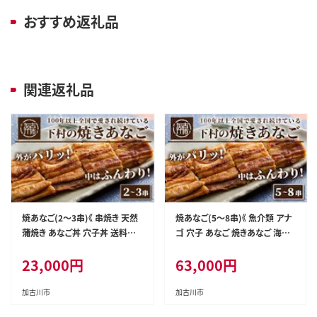
おすすめ返礼品
関連返礼品
焼あなご(2～3串)《 串焼き 天然
焼あなご(5～8串)《 魚介類 アナ
蒲焼き あなご丼 穴子丼 送料無
ゴ 穴子 あなご 焼きあなご 海鮮
料 お取り寄せ 美味しい パリパリ
天然 ふるさと納税 あなご 加古
23,000
円
63,000
円
おすすめ プレゼント 贈答 人気
川市 パリパリ 美味しい 穴子 丼
ふるさと納税 》【2402D00701】
串焼き お取り寄せ 人気 ギフト プ
レゼント 送料無料 おすすめ 》【2
加古川市
加古川市
406D00703】