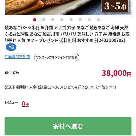
1
2
3
4
5
6
7
8
焼あなご(3～5串)《 魚介類 アナゴ 穴子 あなご 焼きあなご 海鮮 天然
ふるさと納税 あなご 加古川市 パリパリ 美味しい 穴子丼 串焼き お取
り寄せ 人気 ギフト プレゼント 送料無料 おすすめ 》【2403D00702】
冷蔵
兵庫県加古川市
ワンストップオンライン申請対象
38,000
寄付金額
円
配送予定時期：
入金確認後、1～3ヶ月ほどで発送予定 (年末年始を除く)
0
レビュー
件
寄付へ進む