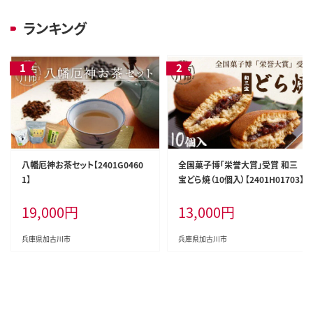
ランキング
八幡厄神お茶セット【2401G0460
全国菓子博「栄誉大賞」受賞 和三
1】
宝どら焼（10個入）【2401H01703】
19,000
円
13,000
円
兵庫県加古川市
兵庫県加古川市