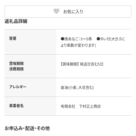
お気に入り
返礼品詳細
容量
●焼あなご：3～5串 ●タレ付(大きさに
より串数が変わります)
賞味期限
【賞味期限】 発送日含む5日
消費期限
アレルギー
醤油(小麦、大豆含む)
事業者名
有限会社 下村正之商店
お申込み・配送・その他