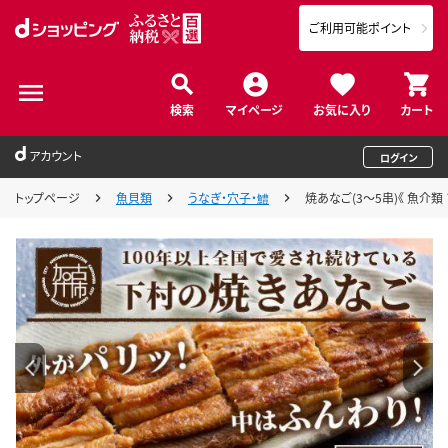
ご利用可能ポイント
検索
マイページ
お気に入り
カート
アカウント
ログイン
トップページ
魚貝類
うなぎ・穴子・鱧
焼あなご(3～5串)《 魚介類